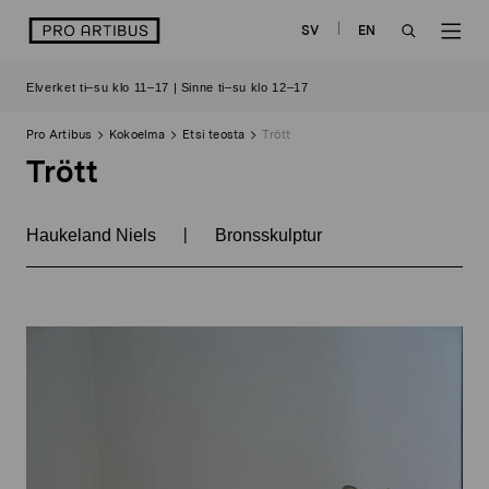
Siirry
logo
SV
EN
sisältöön
OPEN
OP
Elverket ti–su klo 11–17 | Sinne ti–su klo 12–17
SEARCH
NAV
Pro Artibus
Kokoelma
Etsi teosta
Trött
Trött
|
Haukeland Niels
Bronsskulptur