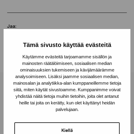
Jaa:
Facebook
Tämä sivusto käyttää evästeitä
Linkedin
Käytämme evästeitä tarjoamamme sisällön ja
mainosten räätälöimiseen, sosiaalisen median
ominaisuuksien tukemiseen ja kävijämäärämme
analysoimiseen. Lisäksi jaamme sosiaalisen median,
mainosalan ja analytiikka-alan kumppaneillemme tietoja
Pro Artibus -säätiö
siitä, miten käytät sivustoamme. Kumppanimme voivat
yhdistää näitä tietoja muihin tietoihin, joita olet antanut
heille tai joita on kerätty, kun olet käyttänyt heidän
Kustaa Vaasan katu 11
palvelujaan.
10600 Tammisaari
proartibus@proartibus.fi
Kiellä
+358 (0)50 371 6339