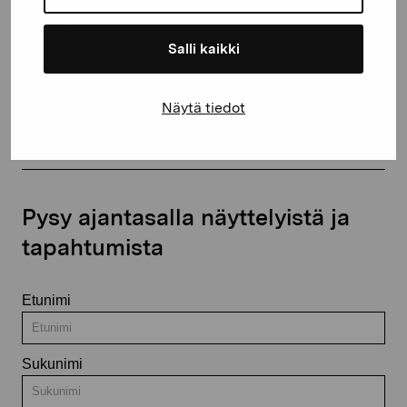
Salli kaikki
Ota yhteyttä
Näytä tiedot
Pysy ajantasalla näyttelyistä ja
tapahtumista
Etunimi
Sukunimi