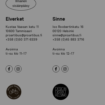
Ilmainen
sisäänpääsy
Elverket
Sinne
Kustaa Vaasan katu 11
Iso Roobertinkatu 16
10600 Tammisaari
00120 Helsinki
proartibus@proartibus.fi
sinne@proartibus.fi
+358 (0)50 371 6339
+358 (0)45 883 3716
Avoinna
Avoinna
ti–su klo 11–17
ti–su klo 12–17