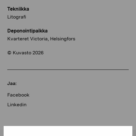
Tekniikka
Litografi
Deponointipaikka
Kvarteret Victoria, Helsingfors
© Kuvasto 2026
Jaa:
Facebook
Linkedin