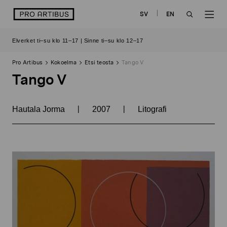
Siirry
logo
SV
EN
sisältöön
OPEN
OP
Elverket ti–su klo 11–17 | Sinne ti–su klo 12–17
SEARCH
NAV
Pro Artibus
Kokoelma
Etsi teosta
Tango V
Tango V
|
|
Hautala Jorma
2007
Litografi