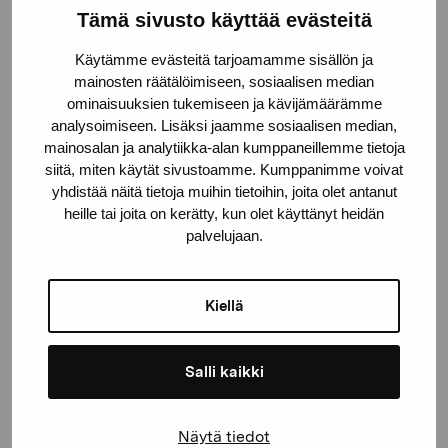
Tämä sivusto käyttää evästeitä
Pro Artibus -säätiö
Käytämme evästeitä tarjoamamme sisällön ja
mainosten räätälöimiseen, sosiaalisen median
Kustaa Vaasan katu 11
ominaisuuksien tukemiseen ja kävijämäärämme
10600 Tammisaari
analysoimiseen. Lisäksi jaamme sosiaalisen median,
mainosalan ja analytiikka-alan kumppaneillemme tietoja
proartibus@proartibus.fi
siitä, miten käytät sivustoamme. Kumppanimme voivat
+358 (0)50 371 6339
yhdistää näitä tietoja muihin tietoihin, joita olet antanut
heille tai joita on kerätty, kun olet käyttänyt heidän
palvelujaan.
Ota yhteyttä
Kiellä
Salli kaikki
Pysy ajantasalla näyttelyistä ja
Näytä tiedot