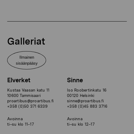
Galleriat
Ilmainen
sisäänpääsy
Elverket
Sinne
Kustaa Vaasan katu 11
Iso Roobertinkatu 16
10600 Tammisaari
00120 Helsinki
proartibus@proartibus.fi
sinne@proartibus.fi
+358 (0)50 371 6339
+358 (0)45 883 3716
Avoinna
Avoinna
ti–su klo 11–17
ti–su klo 12–17