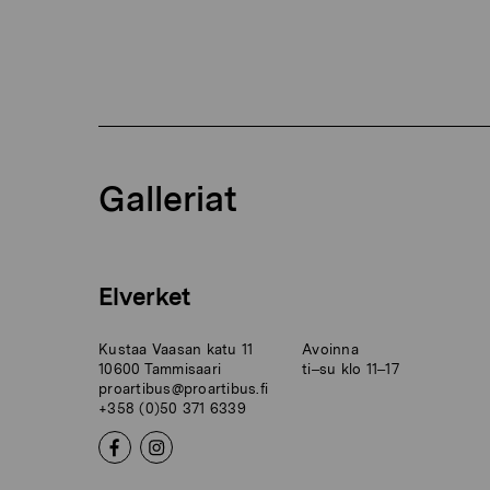
Galleriat
Elverket
Kustaa Vaasan katu 11
Avoinna
10600 Tammisaari
ti–su klo 11–17
proartibus@proartibus.fi
+358 (0)50 371 6339