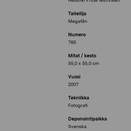
Helsinki Pride festivalen
Taiteilija
Megafån
Numero
785
Mitat / kesto
55,0 x 55,0 cm
Vuosi
2007
Tekniikka
Fotografi
Deponointipaikka
Svenska