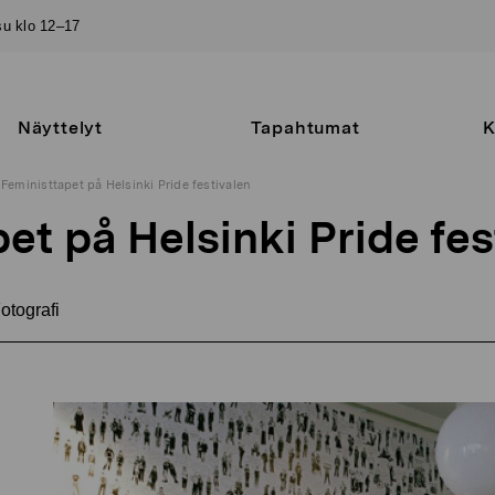
–su klo 12–17
Näyttelyt
Tapahtumat
K
Feministtapet på Helsinki Pride festivalen
et på Helsinki Pride fes
otografi