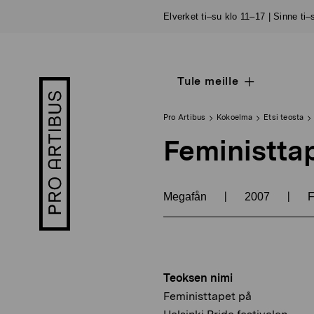
Siirry
Elverket ti–su klo 11–17 | Sinne ti
sisältöön
Tule meille
Open
Pro
sub
Artibus
navigation
logo
Pro Artibus
Kokoelma
Etsi teosta
Feministtap
|
|
Megafån
2007
F
Teoksen nimi
Feministtapet på