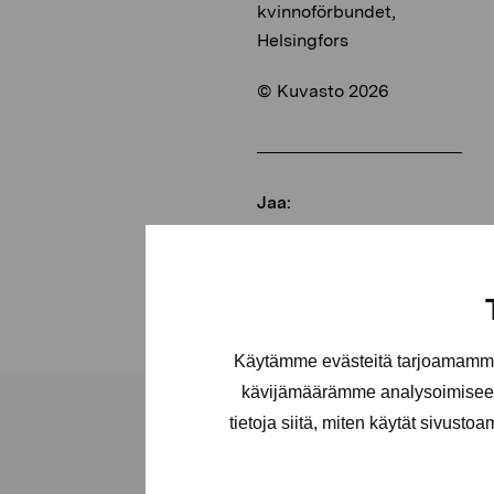
kvinnoförbundet,
Helsingfors
© Kuvasto 2026
Jaa:
Facebook
Linkedin
Käytämme evästeitä tarjoamamme 
kävijämäärämme analysoimiseen
tietoja siitä, miten käytät sivusto