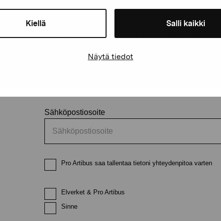
äätiö
Kiellä
Salli kaikki
Pysy ajantasalla näyttelyistä 
Näytä tiedot
Etunimi
Sukunimi
Sähköpostiosoite
Pro Artibus saa tallentaa tietoni yhteydenpitoa varten
Elverket & Pro Artibus
Sinne