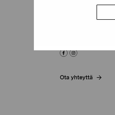
Pro Artibus -s
Kustaa Vaasan katu 11
10600 Tammisaari
proartibus@proartibus.fi
+358 (0)50 371 6339
Ota yhteyttä