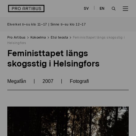
Siirry
logo
SV
EN
sisältöön
OPEN
OP
Elverket ti–su klo 11–17 | Sinne ti–su klo 12–17
SEARCH
NAV
Pro Artibus
Kokoelma
Etsi teosta
Feministtapet längs skogsstig i
Helsingfors
Feministtapet längs
skogsstig i Helsingfors
|
|
Megafån
2007
Fotografi