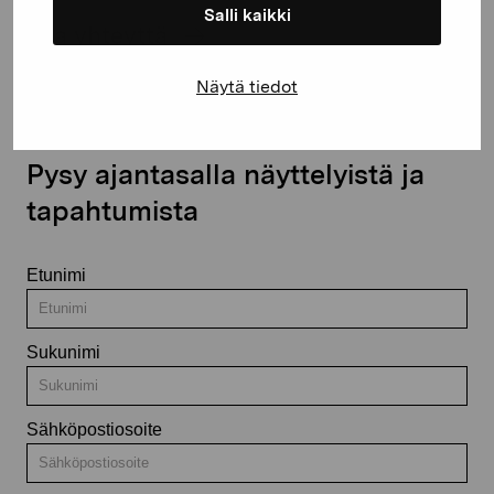
Salli kaikki
Ota yhteyttä
Näytä tiedot
Pysy ajantasalla näyttelyistä ja
tapahtumista
Etunimi
Sukunimi
Sähköpostiosoite