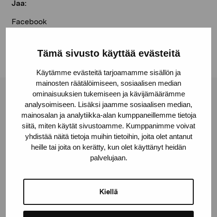
Jaa:
Facebook
Linkedin
Tämä sivusto käyttää evästeitä
Käytämme evästeitä tarjoamamme sisällön ja
mainosten räätälöimiseen, sosiaalisen median
ominaisuuksien tukemiseen ja kävijämäärämme
Pro Artibus -säätiö
analysoimiseen. Lisäksi jaamme sosiaalisen median,
mainosalan ja analytiikka-alan kumppaneillemme tietoja
siitä, miten käytät sivustoamme. Kumppanimme voivat
Kustaa Vaasan katu 11
yhdistää näitä tietoja muihin tietoihin, joita olet antanut
10600 Tammisaari
heille tai joita on kerätty, kun olet käyttänyt heidän
palvelujaan.
proartibus@proartibus.fi
+358 (0)50 371 6339
Kiellä