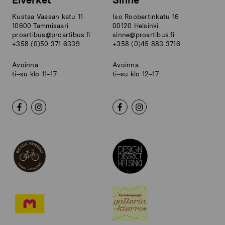
Elverket
Sinne
Kustaa Vaasan katu 11
Iso Roobertinkatu 16
10600 Tammisaari
00120 Helsinki
proartibus@proartibus.fi
sinne@proartibus.fi
+358 (0)50 371 6339
+358 (0)45 883 3716
Avoinna
Avoinna
ti–su klo 11–17
ti–su klo 12–17