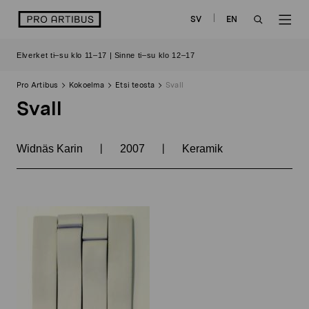
Siirry
logo
SV
EN
sisältöön
OPEN
OP
Elverket ti–su klo 11–17 | Sinne ti–su klo 12–17
SEARCH
NAV
Pro Artibus
Kokoelma
Etsi teosta
Svall
Svall
|
|
Widnäs Karin
2007
Keramik