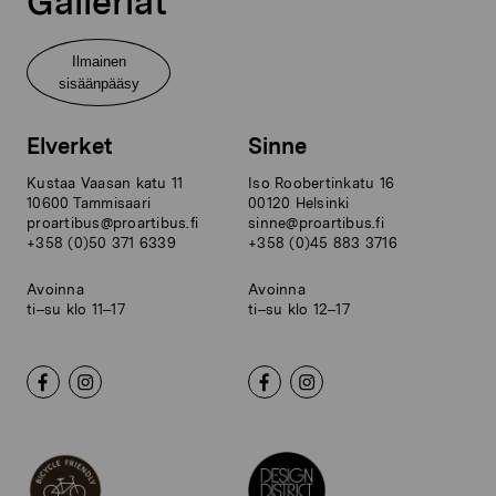
Galleriat
Ilmainen
sisäänpääsy
Elverket
Sinne
Kustaa Vaasan katu 11
Iso Roobertinkatu 16
10600 Tammisaari
00120 Helsinki
proartibus@proartibus.fi
sinne@proartibus.fi
+358 (0)50 371 6339
+358 (0)45 883 3716
Avoinna
Avoinna
ti–su klo 11–17
ti–su klo 12–17