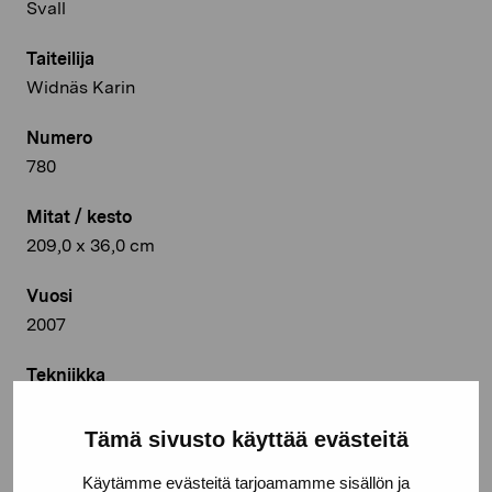
Svall
Taiteilija
Widnäs Karin
Numero
780
Mitat / kesto
209,0 x 36,0 cm
Vuosi
2007
Tekniikka
Keramik
Tämä sivusto käyttää evästeitä
Deponointipaikka
Pro Artibus, Ekenäs
Käytämme evästeitä tarjoamamme sisällön ja