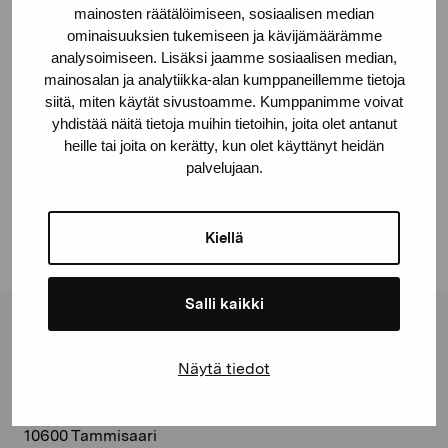
mainosten räätälöimiseen, sosiaalisen median
ominaisuuksien tukemiseen ja kävijämäärämme
© Kuvasto 2026
analysoimiseen. Lisäksi jaamme sosiaalisen median,
mainosalan ja analytiikka-alan kumppaneillemme tietoja
siitä, miten käytät sivustoamme. Kumppanimme voivat
yhdistää näitä tietoja muihin tietoihin, joita olet antanut
Jaa:
heille tai joita on kerätty, kun olet käyttänyt heidän
palvelujaan.
Facebook
Linkedin
Kiellä
Salli kaikki
Pro Artibus -säätiö
Näytä tiedot
Kustaa Vaasan katu 11
10600 Tammisaari