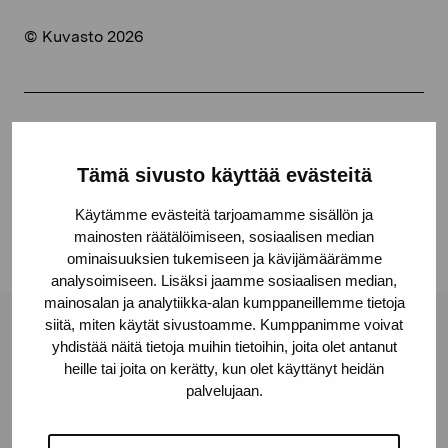
© Kuvasto 2026
Jaa:
Tämä sivusto käyttää evästeitä
Facebook
Linkedin
Käytämme evästeitä tarjoamamme sisällön ja
mainosten räätälöimiseen, sosiaalisen median
ominaisuuksien tukemiseen ja kävijämäärämme
analysoimiseen. Lisäksi jaamme sosiaalisen median,
mainosalan ja analytiikka-alan kumppaneillemme tietoja
siitä, miten käytät sivustoamme. Kumppanimme voivat
Pro Artibus -säätiö
yhdistää näitä tietoja muihin tietoihin, joita olet antanut
heille tai joita on kerätty, kun olet käyttänyt heidän
palvelujaan.
Kustaa Vaasan katu 11
10600 Tammisaari