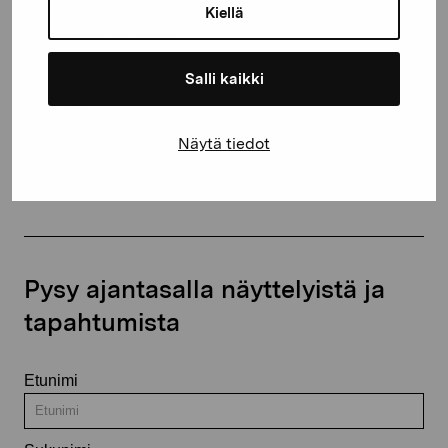
proartibus@proartibus.fi
Kiellä
+358 (0)50 371 6339
Salli kaikki
Näytä tiedot
Ota yhteyttä
Pysy ajantasalla näyttelyistä ja
tapahtumista
Etunimi