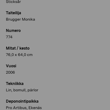
Sticksår
Taiteilija
Brugger Monika
Numero
774
Mitat / kesto
76,0 x 64,0 cm
Vuosi
2006
Tekniikka
Lin, bomull, pärlor
Deponointipaikka
Pro Artibus, Ekenäs