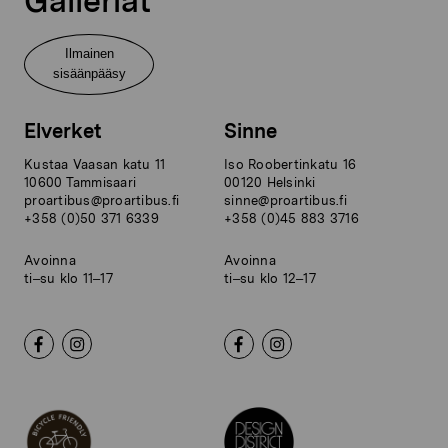
Galleriat
Ilmainen
sisäänpääsy
Elverket
Sinne
Kustaa Vaasan katu 11
Iso Roobertinkatu 16
10600 Tammisaari
00120 Helsinki
proartibus@proartibus.fi
sinne@proartibus.fi
+358 (0)50 371 6339
+358 (0)45 883 3716
Avoinna
Avoinna
ti–su klo 11–17
ti–su klo 12–17