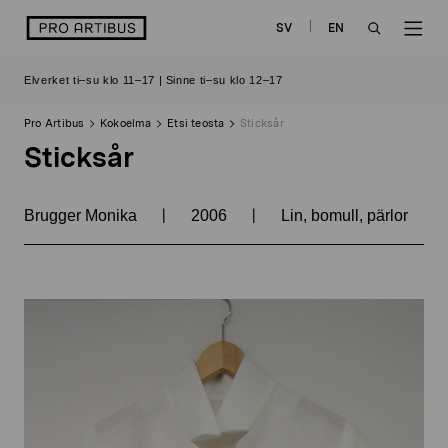
Siirry
logo
SV
EN
sisältöön
OPEN
OP
Elverket ti–su klo 11–17 | Sinne ti–su klo 12–17
SEARCH
NAV
Pro Artibus
Kokoelma
Etsi teosta
Sticksår
Sticksår
|
|
Brugger Monika
2006
Lin, bomull, pärlor