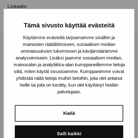
Linkedin
Tämä sivusto käyttää evästeitä
Käytämme evästeitä tarjoamamme sisällön ja
mainosten räätälöimiseen, sosiaalisen median
Pro Artibus -säätiö
ominaisuuksien tukemiseen ja kävijämäärämme
analysoimiseen. Lisäksi jaamme sosiaalisen median,
mainosalan ja analytiikka-alan kumppaneillemme tietoja
Kustaa Vaasan katu 11
siitä, miten käytät sivustoamme. Kumppanimme voivat
10600 Tammisaari
yhdistää näitä tietoja muihin tietoihin, joita olet antanut
proartibus@proartibus.fi
heille tai joita on kerätty, kun olet käyttänyt heidän
palvelujaan.
+358 (0)50 371 6339
Kiellä
Ota yhteyttä
Salli kaikki