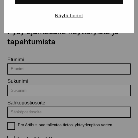
Näytä tiedot
Pysy ajantasalla näyttelyistä ja
tapahtumista
Etunimi
Sukunimi
Sähköpostiosoite
Pro Artibus saa tallentaa tietoni yhteydenpitoa varten