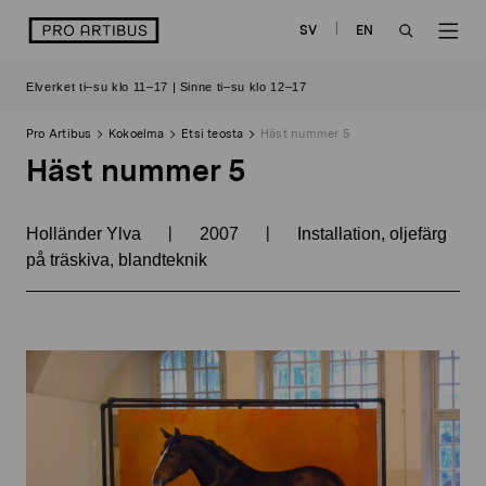
Siirry
logo
SV
EN
sisältöön
OPEN
OP
Elverket ti–su klo 11–17 | Sinne ti–su klo 12–17
SEARCH
NAV
Pro Artibus
Kokoelma
Etsi teosta
Häst nummer 5
Häst nummer 5
|
|
Holländer Ylva
2007
Installation, oljefärg
på träskiva, blandteknik