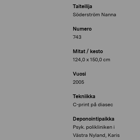
Taiteilija
Söderström Nanna
Numero
743
Mitat / kesto
124,0 x 150,0 cm
Vuosi
2005
Tekniikka
C-print på diasec
Deponointipaikka
Psyk. polikliniken i
Västra Nyland, Karis