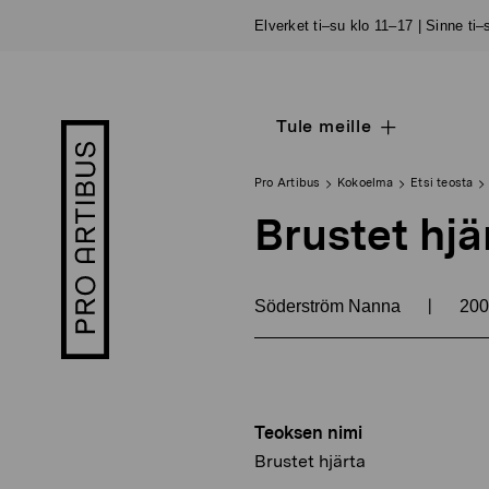
Siirry
Elverket ti–su klo 11–17 | Sinne ti
sisältöön
Tule meille
Open
Pro
sub
Artibus
navigation
logo
Pro Artibus
Kokoelma
Etsi teosta
Brustet hjä
|
Söderström Nanna
20
Teoksen nimi
Brustet hjärta