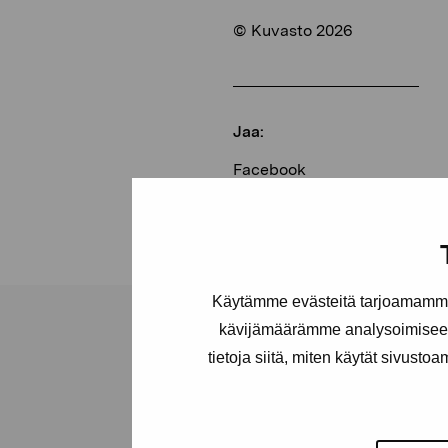
© Kuvasto 2026
Jaa:
Facebook
Linkedin
Käytämme evästeitä tarjoamamme 
kävijämäärämme analysoimiseen
tietoja siitä, miten käytät sivusto
Pro Artibus -s