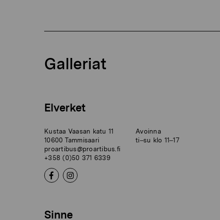
Galleriat
Elverket
Kustaa Vaasan katu 11
Avoinna
10600 Tammisaari
ti–su klo 11–17
proartibus@proartibus.fi
+358 (0)50 371 6339
Sinne