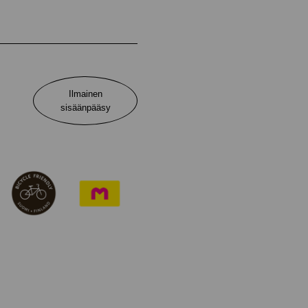
Ilmainen
sisäänpääsy