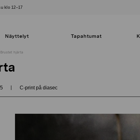
–su klo 12–17
Näyttelyt
Tapahtumat
K
Brustet hjärta
rta
|
05
C-print på diasec