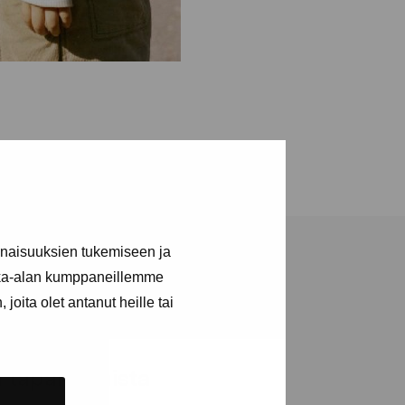
inaisuuksien tukemiseen ja
kka-alan kumppaneillemme
joita olet antanut heille tai
ja tapahtumista