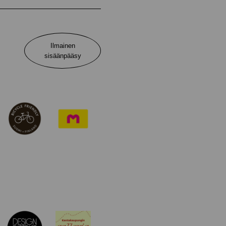
Ilmainen
sisäänpääsy