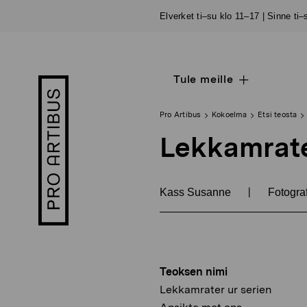
Siirry
Elverket ti–su klo 11–17 | Sinne ti
sisältöön
Tule meille
Open
Pro
sub
Artibus
navigation
logo
Pro Artibus
Kokoelma
Etsi teosta
Lekkamrate
|
Kass Susanne
Fotograf
Teoksen nimi
Lekkamrater ur serien