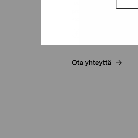
10600 Tammisaari
proartibus@proartibus.fi
+358 (0)50 371 6339
Ota yhteyttä