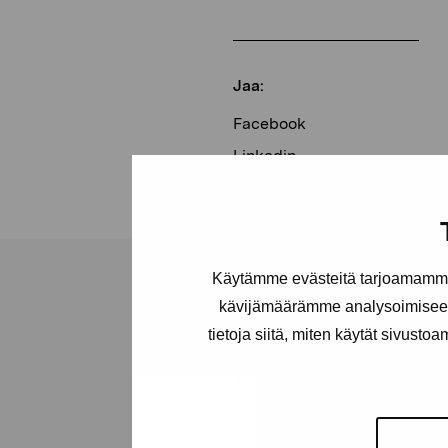
Jaa:
Facebook
Linkedin
Käytämme evästeitä tarjoamamme 
kävijämäärämme analysoimiseen
tietoja siitä, miten käytät sivusto
Pro Artibus -s
Kustaa Vaasan katu 11