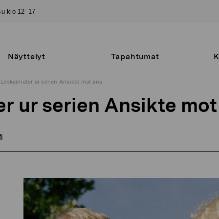
–su klo 12–17
Näyttelyt
Tapahtumat
K
Lekkamrater ur serien Ansikte mot ans
r ur serien Ansikte mot
i