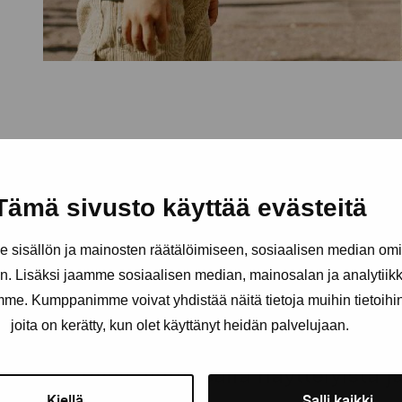
Tämä sivusto käyttää evästeitä
sisällön ja mainosten räätälöimiseen, sosiaalisen median om
. Lisäksi jaamme sosiaalisen median, mainosalan ja analytii
amme. Kumppanimme voivat yhdistää näitä tietoja muihin tietoihin, 
joita on kerätty, kun olet käyttänyt heidän palvelujaan.
äätiö
Pysy ajantasalla näyttelyistä 
Kiellä
Salli kaikki