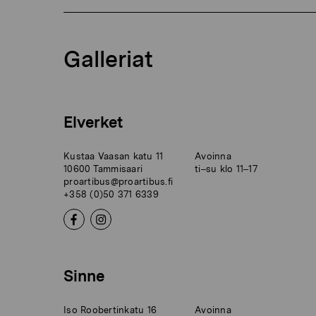
Galleriat
Elverket
Kustaa Vaasan katu 11
Avoinna
10600 Tammisaari
ti–su klo 11–17
proartibus@proartibus.fi
+358 (0)50 371 6339
Sinne
Iso Roobertinkatu 16
Avoinna