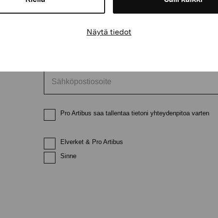
Etunimi
Sukunimi
Näytä tiedot
Sähköpostiosoite
Pro Artibus saa tallentaa tietoni yhteydenpitoa varten
Elverket & Pro Artibus
Sinne