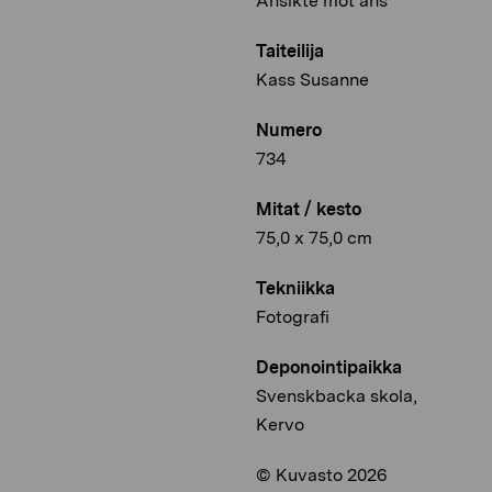
Ansikte mot ans
Taiteilija
Kass Susanne
Numero
734
Mitat / kesto
75,0 x 75,0 cm
Tekniikka
Fotografi
Deponointipaikka
Svenskbacka skola,
Kervo
© Kuvasto 2026