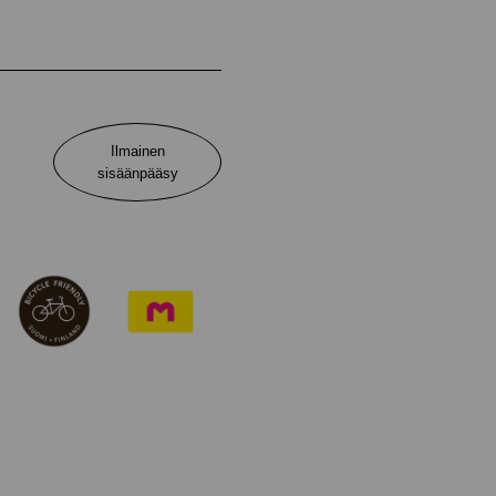
Ilmainen
sisäänpääsy