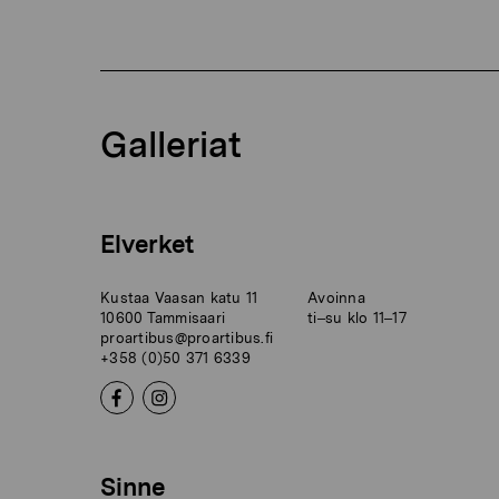
Galleriat
Elverket
Kustaa Vaasan katu 11
Avoinna
10600 Tammisaari
ti–su klo 11–17
proartibus@proartibus.fi
+358 (0)50 371 6339
Sinne