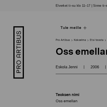
Siirry
Elverket ti–su klo 11–17 | Sinne ti
sisältöön
Tule meille
Open
Pro
sub
Artibus
navigation
logo
Pro Artibus
Kokoelma
Etsi teosta
Oss emella
|
|
Eskola Jenni
2006
Teoksen nimi
Oss emellan