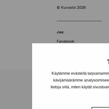
© Kuvasto 2026
Jaa:
Facebook
Linkedin
Käytämme evästeitä tarjoamamme 
kävijämäärämme analysoimiseen
tietoja siitä, miten käytät sivusto
Pro Artibus -s