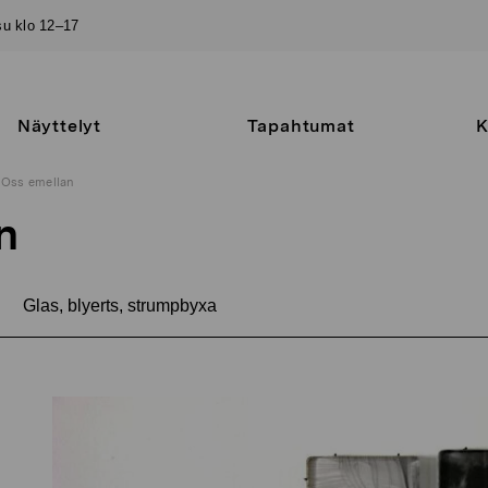
–su klo 12–17
Näyttelyt
Tapahtumat
K
Oss emellan
n
Glas, blyerts, strumpbyxa