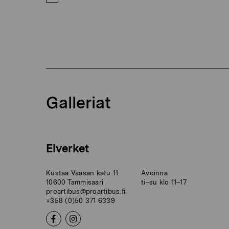
Galleriat
Elverket
Kustaa Vaasan katu 11
Avoinna
10600 Tammisaari
ti–su klo 11–17
proartibus@proartibus.fi
+358 (0)50 371 6339