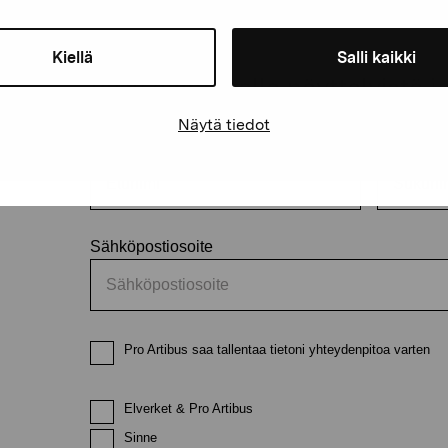
äätiö
Kiellä
Salli kaikki
Pysy ajantasalla näyttelyistä 
Näytä tiedot
Etunimi
Sukunimi
Sähköpostiosoite
Pro Artibus saa tallentaa tietoni yhteydenpitoa varten
Elverket & Pro Artibus
Sinne