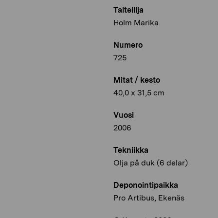
Taiteilija
Holm Marika
Numero
725
Mitat / kesto
40,0 x 31,5 cm
Vuosi
2006
Tekniikka
Olja på duk (6 delar)
Deponointipaikka
Pro Artibus, Ekenäs