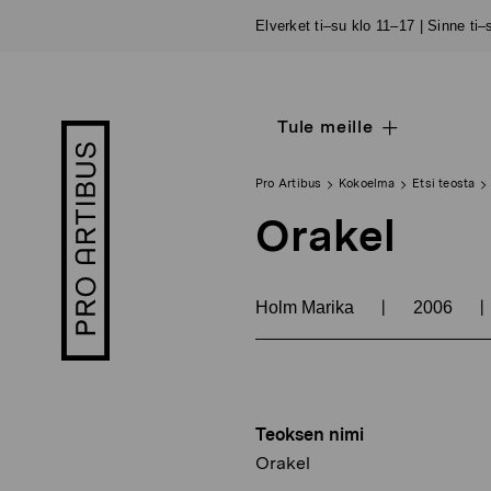
Siirry
Elverket ti–su klo 11–17 | Sinne ti
sisältöön
Tule meille
Open
Pro
sub
Artibus
navigation
logo
Pro Artibus
Kokoelma
Etsi teosta
Orakel
|
|
Holm Marika
2006
Teoksen nimi
Orakel