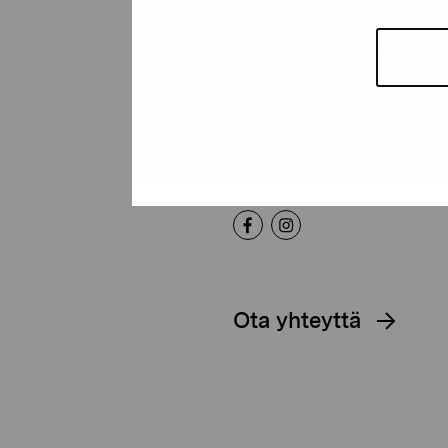
Pro Artibus -s
Kustaa Vaasan katu 11
10600 Tammisaari
proartibus@proartibus.fi
+358 (0)50 371 6339
Ota yhteyttä