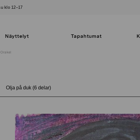
–su klo 12–17
Näyttelyt
Tapahtumat
K
Orakel
Olja på duk (6 delar)