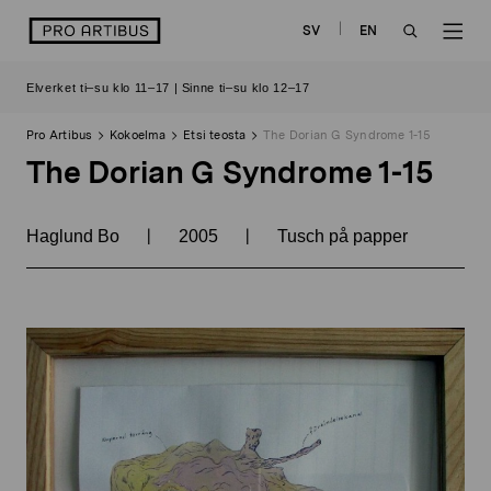
Siirry
logo
SV
EN
sisältöön
OPEN
OP
Elverket ti–su klo 11–17 | Sinne ti–su klo 12–17
SEARCH
NAV
Pro Artibus
Kokoelma
Etsi teosta
The Dorian G Syndrome 1-15
The Dorian G Syndrome 1-15
|
|
Haglund Bo
2005
Tusch på papper