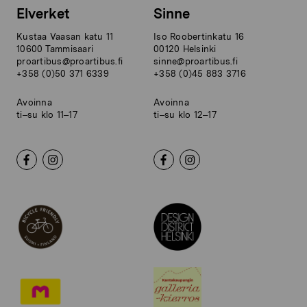
Elverket
Sinne
Kustaa Vaasan katu 11
Iso Roobertinkatu 16
10600 Tammisaari
00120 Helsinki
proartibus@proartibus.fi
sinne@proartibus.fi
+358 (0)50 371 6339
+358 (0)45 883 3716
Avoinna
Avoinna
ti–su klo 11–17
ti–su klo 12–17