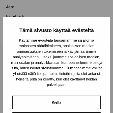
Jaa:
Facebook
Linkedin
Tämä sivusto käyttää evästeitä
Käytämme evästeitä tarjoamamme sisällön ja
mainosten räätälöimiseen, sosiaalisen median
ominaisuuksien tukemiseen ja kävijämäärämme
Pro Artibus -säätiö
analysoimiseen. Lisäksi jaamme sosiaalisen median,
mainosalan ja analytiikka-alan kumppaneillemme tietoja
siitä, miten käytät sivustoamme. Kumppanimme voivat
yhdistää näitä tietoja muihin tietoihin, joita olet antanut
Kustaa Vaasan katu 11
heille tai joita on kerätty, kun olet käyttänyt heidän
10600 Tammisaari
palvelujaan.
proartibus@proartibus.fi
+358 (0)50 371 6339
Kiellä