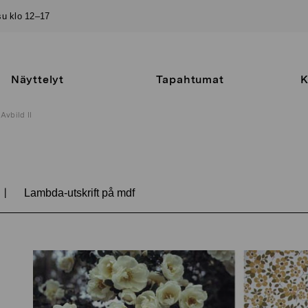
–su klo 12–17
Näyttelyt
Tapahtumat
K
Avbild II
|
Lambda-utskrift på mdf