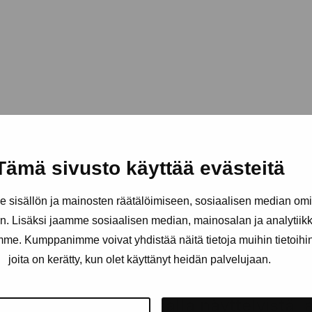
Tämä sivusto käyttää evästeitä
sisällön ja mainosten räätälöimiseen, sosiaalisen median om
. Lisäksi jaamme sosiaalisen median, mainosalan ja analytii
amme. Kumppanimme voivat yhdistää näitä tietoja muihin tietoihin, 
joita on kerätty, kun olet käyttänyt heidän palvelujaan.
äätiö
Pysy ajantasalla näyttelyistä 