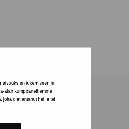
inaisuuksien tukemiseen ja
kka-alan kumppaneillemme
joita olet antanut heille tai
ja tapahtumista