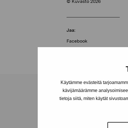
© Kuvasto 2026
Jaa:
Facebook
Linkedin
Käytämme evästeitä tarjoamamme 
kävijämäärämme analysoimiseen
tietoja siitä, miten käytät sivusto
Pro Artibus -s