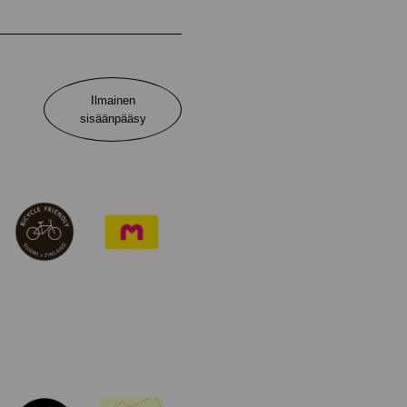
Ilmainen
sisäänpääsy