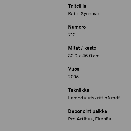
Taiteilija
Rabb Synnöve
Numero
712
Mitat / kesto
32,0 x 46,0 cm
Vuosi
2005
Tekniikka
Lambda-utskrift på mdf
Deponointipaikka
Pro Artibus, Ekenäs