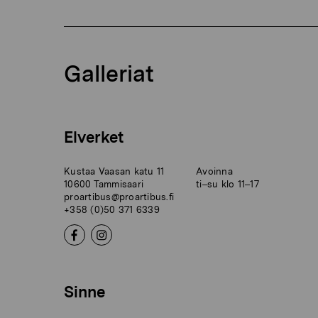
Galleriat
Elverket
Kustaa Vaasan katu 11
Avoinna
10600 Tammisaari
ti–su klo 11–17
proartibus@proartibus.fi
+358 (0)50 371 6339
Sinne