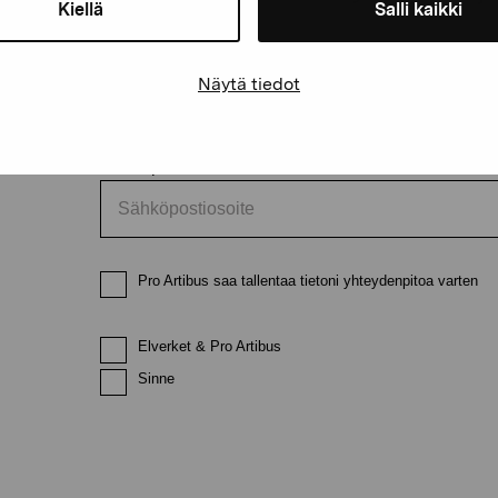
Kiellä
Salli kaikki
Etunimi
Sukunimi
Näytä tiedot
Sähköpostiosoite
Pro Artibus saa tallentaa tietoni yhteydenpitoa varten
Elverket & Pro Artibus
Sinne