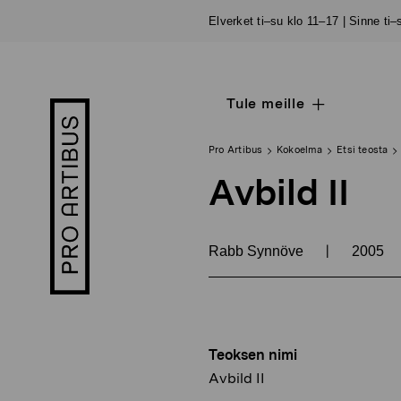
Siirry
Elverket ti–su klo 11–17 | Sinne ti
sisältöön
Tule meille
Open
Pro
sub
Artibus
navigation
logo
Pro Artibus
Kokoelma
Etsi teosta
Avbild II
|
Rabb Synnöve
2005
Teoksen nimi
Avbild II