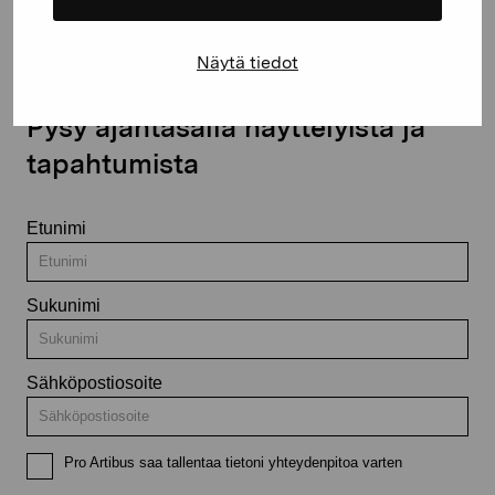
Näytä tiedot
Pysy ajantasalla näyttelyistä ja
tapahtumista
Etunimi
Sukunimi
Sähköpostiosoite
Pro Artibus saa tallentaa tietoni yhteydenpitoa varten