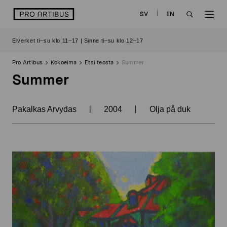
Siirry
logo
SV
EN
sisältöön
OPEN
OP
Elverket ti–su klo 11–17 | Sinne ti–su klo 12–17
SEARCH
NAV
Pro Artibus
Kokoelma
Etsi teosta
Summer
Summer
|
|
Pakalkas Arvydas
2004
Olja på duk