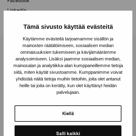
Facebook
Linkedin
Tämä sivusto käyttää evästeitä
Käytämme evästeitä tarjoamamme sisällön ja
mainosten räätälöimiseen, sosiaalisen median
Pro Artibus -säätiö
ominaisuuksien tukemiseen ja kävijämäärämme
analysoimiseen. Lisäksi jaamme sosiaalisen median,
mainosalan ja analytiikka-alan kumppaneillemme tietoja
Kustaa Vaasan katu 11
siitä, miten käytät sivustoamme. Kumppanimme voivat
10600 Tammisaari
yhdistää näitä tietoja muihin tietoihin, joita olet antanut
heille tai joita on kerätty, kun olet käyttänyt heidän
proartibus@proartibus.fi
palvelujaan.
+358 (0)50 371 6339
Kiellä
Ota yhteyttä
Salli kaikki