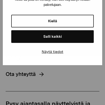
palvelujaan.
Pro Artibus -säätiö
Kiellä
Kustaa Vaasan katu 11
10600 Tammisaari
Salli kaikki
proartibus@proartibus.fi
+358 (0)50 371 6339
Näytä tiedot
Ota yhteyttä
Pysy ajantasalla näyttelyistä ja