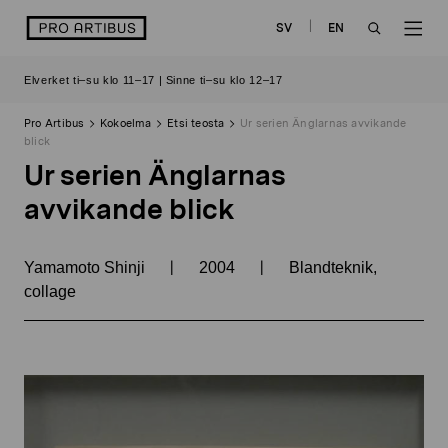
Siirry
logo
SV
EN
sisältöön
OPEN
OP
Elverket ti–su klo 11–17 | Sinne ti–su klo 12–17
SEARCH
NAV
Pro Artibus
Kokoelma
Etsi teosta
Ur serien Änglarnas avvikande
blick
Ur serien Änglarnas
avvikande blick
|
|
Yamamoto Shinji
2004
Blandteknik,
collage