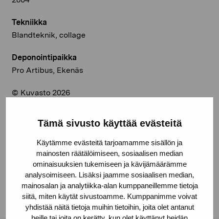
Tekniikka
Blandteknik, collage
Deponointipaikka
Pro Artibus, Ekenäs
© Kuvasto 2026
Tämä sivusto käyttää evästeitä
Jaa:
Käytämme evästeitä tarjoamamme sisällön ja
mainosten räätälöimiseen, sosiaalisen median
Facebook
ominaisuuksien tukemiseen ja kävijämäärämme
analysoimiseen. Lisäksi jaamme sosiaalisen median,
Linkedin
mainosalan ja analytiikka-alan kumppaneillemme tietoja
siitä, miten käytät sivustoamme. Kumppanimme voivat
yhdistää näitä tietoja muihin tietoihin, joita olet antanut
heille tai joita on kerätty, kun olet käyttänyt heidän