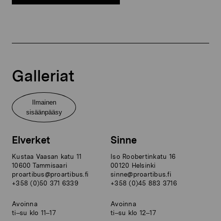
Galleriat
Ilmainen
sisäänpääsy
Elverket
Sinne
Kustaa Vaasan katu 11
Iso Roobertinkatu 16
10600 Tammisaari
00120 Helsinki
proartibus@proartibus.fi
sinne@proartibus.fi
+358 (0)50 371 6339
+358 (0)45 883 3716
Avoinna
Avoinna
ti–su klo 11–17
ti–su klo 12–17