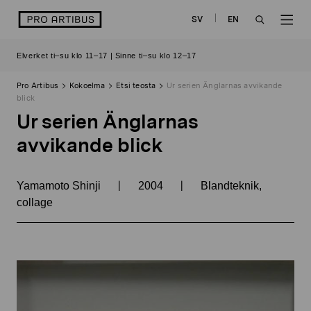
Siirry
logo
SV
EN
sisältöön
OPEN
OP
Elverket ti–su klo 11–17 | Sinne ti–su klo 12–17
SEARCH
NAV
Pro Artibus
Kokoelma
Etsi teosta
Ur serien Änglarnas avvikande
blick
Ur serien Änglarnas
avvikande blick
|
|
Yamamoto Shinji
2004
Blandteknik,
collage