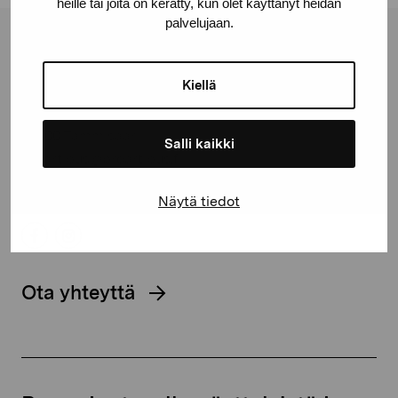
heille tai joita on kerätty, kun olet käyttänyt heidän
palvelujaan.
Pro Artibus -säätiö
Kiellä
Kustaa Vaasan katu 11
10600 Tammisaari
Salli kaikki
proartibus@proartibus.fi
+358 (0)50 371 6339
Näytä tiedot
Ota yhteyttä