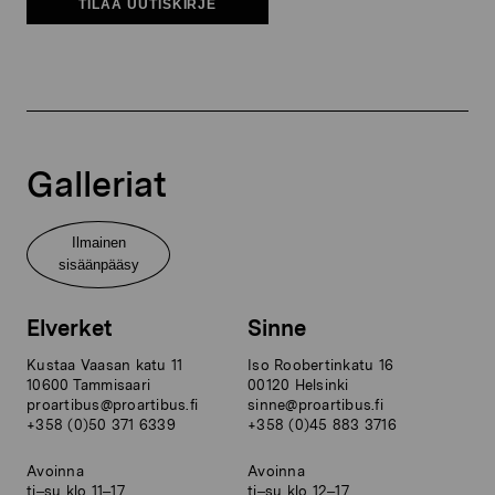
TILAA UUTISKIRJE
Galleriat
Ilmainen
sisäänpääsy
Elverket
Sinne
Kustaa Vaasan katu 11
Iso Roobertinkatu 16
10600 Tammisaari
00120 Helsinki
proartibus@proartibus.fi
sinne@proartibus.fi
+358 (0)50 371 6339
+358 (0)45 883 3716
Avoinna
Avoinna
ti–su klo 11–17
ti–su klo 12–17