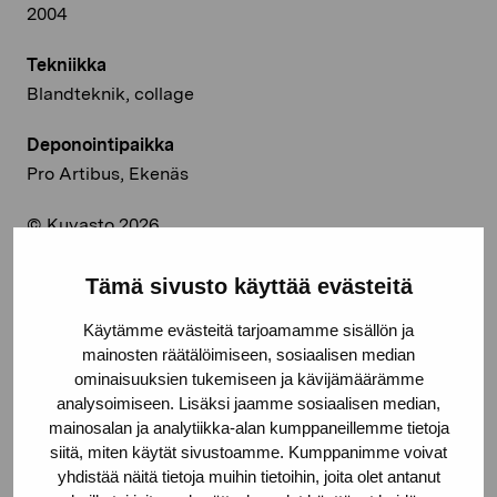
2004
Tekniikka
Blandteknik, collage
Deponointipaikka
Pro Artibus, Ekenäs
© Kuvasto 2026
Tämä sivusto käyttää evästeitä
Käytämme evästeitä tarjoamamme sisällön ja
Jaa:
mainosten räätälöimiseen, sosiaalisen median
Facebook
ominaisuuksien tukemiseen ja kävijämäärämme
analysoimiseen. Lisäksi jaamme sosiaalisen median,
Linkedin
mainosalan ja analytiikka-alan kumppaneillemme tietoja
siitä, miten käytät sivustoamme. Kumppanimme voivat
yhdistää näitä tietoja muihin tietoihin, joita olet antanut