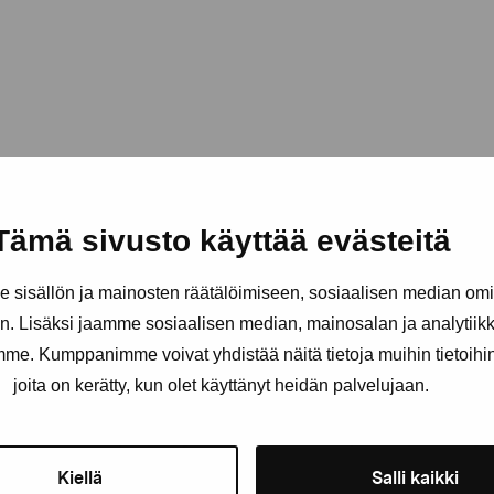
Tämä sivusto käyttää evästeitä
sisällön ja mainosten räätälöimiseen, sosiaalisen median om
. Lisäksi jaamme sosiaalisen median, mainosalan ja analytii
amme. Kumppanimme voivat yhdistää näitä tietoja muihin tietoihin, 
äätiö
joita on kerätty, kun olet käyttänyt heidän palvelujaan.
Pysy ajantasalla näyttelyistä 
Kiellä
Salli kaikki