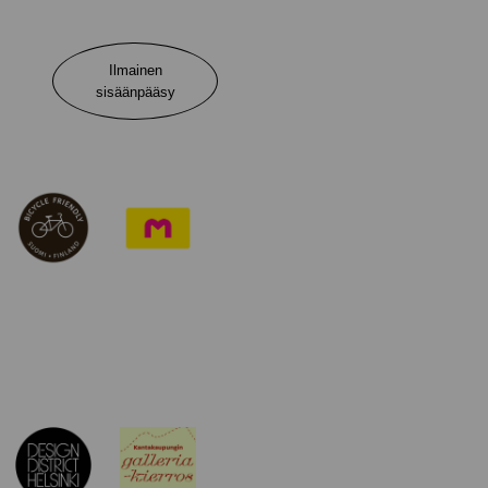
Ilmainen
sisäänpääsy