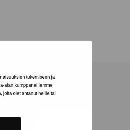
inaisuuksien tukemiseen ja
kka-alan kumppaneillemme
joita olet antanut heille tai
ja tapahtumista