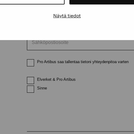
Etunimi
Sukunimi
Näytä tiedot
Sähköpostiosoite
Pro Artibus saa tallentaa tietoni yhteydenpitoa varten
Elverket & Pro Artibus
Sinne