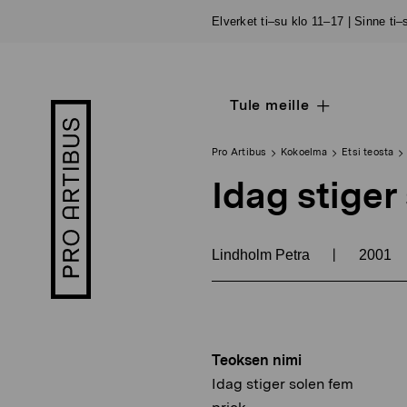
Siirry
Elverket ti–su klo 11–17 | Sinne ti
sisältöön
Tule meille
Open
Pro
sub
Artibus
navigation
logo
Pro Artibus
Kokoelma
Etsi teosta
Idag stiger
|
Lindholm Petra
2001
Teoksen nimi
Idag stiger solen fem