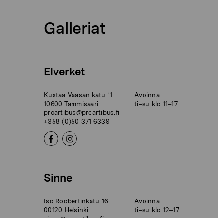
Galleriat
Elverket
Kustaa Vaasan katu 11
Avoinna
10600 Tammisaari
ti–su klo 11–17
proartibus@proartibus.fi
+358 (0)50 371 6339
Sinne
Iso Roobertinkatu 16
Avoinna
00120 Helsinki
ti–su klo 12–17