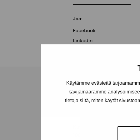
Jaa:
Facebook
Linkedin
Käytämme evästeitä tarjoamamme 
kävijämäärämme analysoimiseen
tietoja siitä, miten käytät sivusto
Pro Artibus -s
Kustaa Vaasan katu 11
10600 Tammisaari