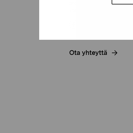
proartibus@proartibus.fi
+358 (0)50 371 6339
Ota yhteyttä