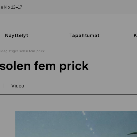
–su klo 12–17
Näyttelyt
Tapahtumat
K
Idag stiger solen fem prick
 solen fem prick
|
Video