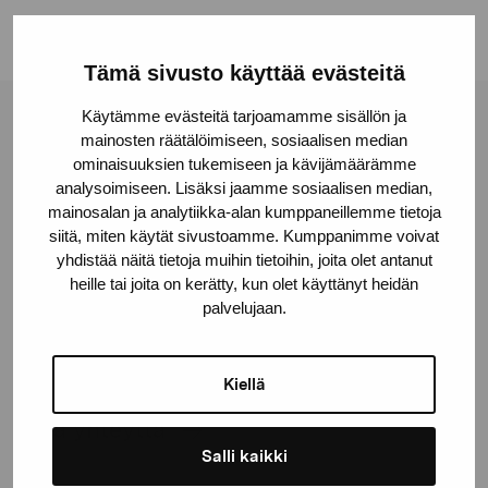
Tämä sivusto käyttää evästeitä
Käytämme evästeitä tarjoamamme sisällön ja
Pro Artibus -säätiö
mainosten räätälöimiseen, sosiaalisen median
ominaisuuksien tukemiseen ja kävijämäärämme
analysoimiseen. Lisäksi jaamme sosiaalisen median,
Kustaa Vaasan katu 11
mainosalan ja analytiikka-alan kumppaneillemme tietoja
siitä, miten käytät sivustoamme. Kumppanimme voivat
10600 Tammisaari
yhdistää näitä tietoja muihin tietoihin, joita olet antanut
proartibus@proartibus.fi
heille tai joita on kerätty, kun olet käyttänyt heidän
+358 (0)50 371 6339
palvelujaan.
Kiellä
Ota yhteyttä
Salli kaikki