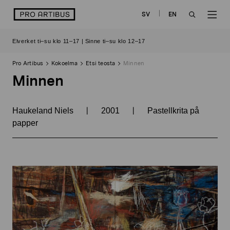
Siirry
logo
SV
EN
sisältöön
OPEN
OP
Elverket ti–su klo 11–17 | Sinne ti–su klo 12–17
SEARCH
NAV
Pro Artibus
Kokoelma
Etsi teosta
Minnen
Minnen
|
|
Haukeland Niels
2001
Pastellkrita på
papper