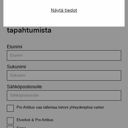
Näytä tiedot
Pysy ajantasalla näyttelyistä ja
tapahtumista
Etunimi
Sukunimi
Sähköpostiosoite
Pro Artibus saa tallentaa tietoni yhteydenpitoa varten
Elverket & Pro Artibus