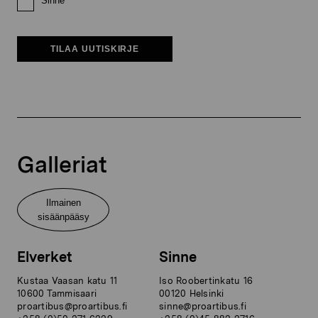
Sinne
TILAA UUTISKIRJE
Galleriat
Ilmainen
sisäänpääsy
Elverket
Sinne
Kustaa Vaasan katu 11
Iso Roobertinkatu 16
10600 Tammisaari
00120 Helsinki
proartibus@proartibus.fi
sinne@proartibus.fi