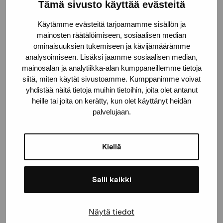
Pro Artibus -säätiö
Tämä sivusto käyttää evästeitä
Käytämme evästeitä tarjoamamme sisällön ja
mainosten räätälöimiseen, sosiaalisen median
Kustaa Vaasan katu 11
ominaisuuksien tukemiseen ja kävijämäärämme
10600 Tammisaari
analysoimiseen. Lisäksi jaamme sosiaalisen median,
proartibus@proartibus.fi
mainosalan ja analytiikka-alan kumppaneillemme tietoja
+358 (0)50 371 6339
siitä, miten käytät sivustoamme. Kumppanimme voivat
yhdistää näitä tietoja muihin tietoihin, joita olet antanut
heille tai joita on kerätty, kun olet käyttänyt heidän
palvelujaan.
Ota yhteyttä
Kiellä
Salli kaikki
Pysy ajantasalla näyttelyistä ja
Näytä tiedot
tapahtumista