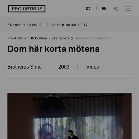
Siirry
logo
SV
EN
sisältöön
OPEN
OP
Elverket ti–su klo 11–17 | Sinne ti–su klo 12–17
SEARCH
NAV
Pro Artibus
Kokoelma
Etsi teosta
Dom här korta mötena
Dom här korta mötena
|
|
Brotherus Simo
2003
Video