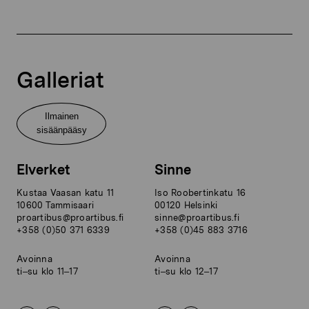
Galleriat
Ilmainen
sisäänpääsy
Elverket
Sinne
Kustaa Vaasan katu 11
Iso Roobertinkatu 16
10600 Tammisaari
00120 Helsinki
proartibus@proartibus.fi
sinne@proartibus.fi
+358 (0)50 371 6339
+358 (0)45 883 3716
Avoinna
Avoinna
ti–su klo 11–17
ti–su klo 12–17