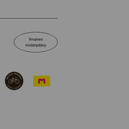
Ilmainen
sisäänpääsy