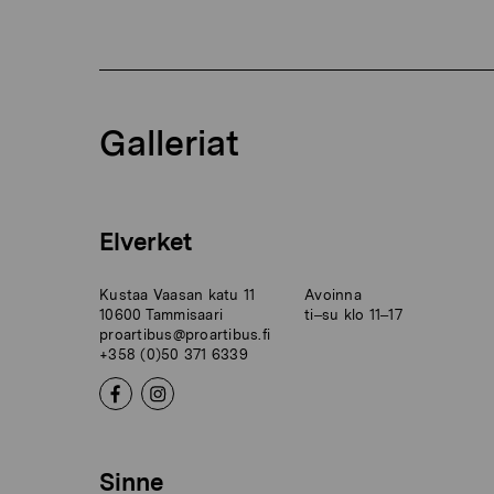
Galleriat
Elverket
Kustaa Vaasan katu 11
Avoinna
10600 Tammisaari
ti–su klo 11–17
proartibus@proartibus.fi
+358 (0)50 371 6339
Sinne