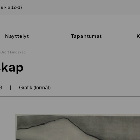
–su klo 12–17
Näyttelyt
Tapahtumat
K
Orört landskap
skap
|
3
Grafik (torrnål)