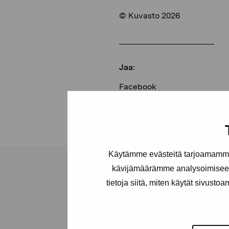
© Kuvasto 2026
Jaa:
Facebook
Linkedin
Käytämme evästeitä tarjoamamme 
kävijämäärämme analysoimiseen
tietoja siitä, miten käytät sivusto
Pro Artibus -s