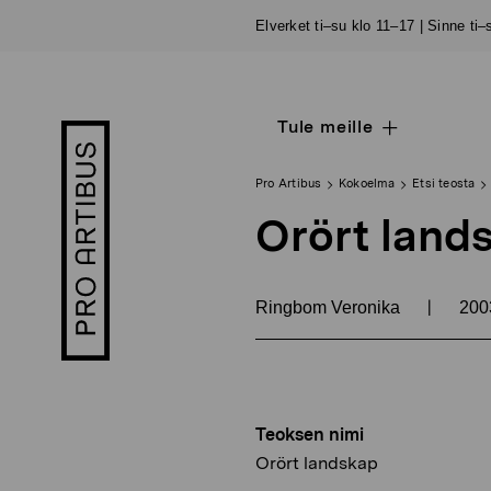
Siirry
Elverket ti–su klo 11–17 | Sinne ti
sisältöön
Tule meille
Open
Pro
sub
Artibus
navigation
logo
Pro Artibus
Kokoelma
Etsi teosta
Orört land
|
Ringbom Veronika
200
Teoksen nimi
Orört landskap