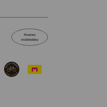
Ilmainen
sisäänpääsy