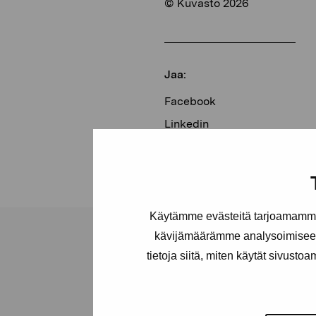
© Kuvasto 2026
Jaa:
Facebook
Linkedin
Käytämme evästeitä tarjoamamme 
kävijämäärämme analysoimiseen
tietoja siitä, miten käytät sivusto
Pro Artibus -s