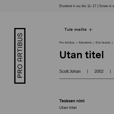
Siirry
Elverket ti–su klo 11–17 | Sinne ti
sisältöön
Tule meille
Open
Pro
sub
Artibus
navigation
logo
Pro Artibus
Kokoelma
Etsi teosta
Utan titel
|
|
Scott Johan
2002
Teoksen nimi
Utan titel