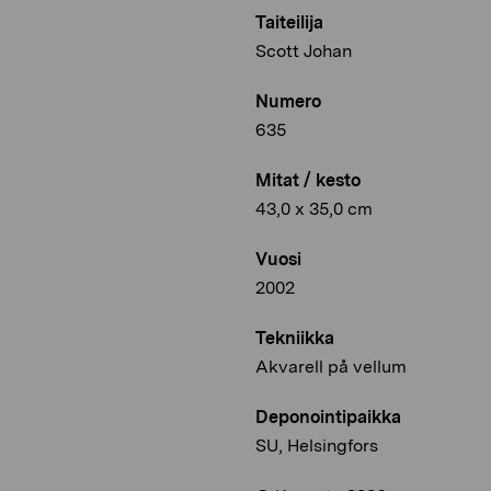
Taiteilija
Scott Johan
Numero
635
Mitat / kesto
43,0 x 35,0 cm
Vuosi
2002
Tekniikka
Akvarell på vellum
Deponointipaikka
SU, Helsingfors