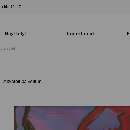
–su klo 12–17
Näyttelyt
Tapahtumat
K
Utan titel
Akvarell på vellum