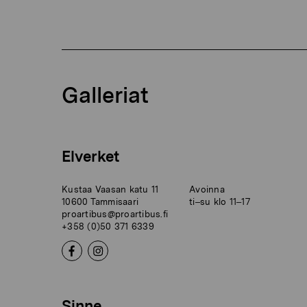
Galleriat
Elverket
Kustaa Vaasan katu 11
Avoinna
10600 Tammisaari
ti–su klo 11–17
proartibus@proartibus.fi
+358 (0)50 371 6339
Sinne