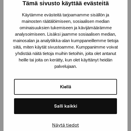
Pro Artibus -säätiö
Tämä sivusto käyttää evästeitä
Käytämme evästeitä tarjoamamme sisällön ja
mainosten räätälöimiseen, sosiaalisen median
Kustaa Vaasan katu 11
ominaisuuksien tukemiseen ja kävijämäärämme
10600 Tammisaari
analysoimiseen. Lisäksi jaamme sosiaalisen median,
proartibus@proartibus.fi
mainosalan ja analytiikka-alan kumppaneillemme tietoja
+358 (0)50 371 6339
siitä, miten käytät sivustoamme. Kumppanimme voivat
yhdistää näitä tietoja muihin tietoihin, joita olet antanut
heille tai joita on kerätty, kun olet käyttänyt heidän
palvelujaan.
Ota yhteyttä
Kiellä
Salli kaikki
Pysy ajantasalla näyttelyistä ja
Näytä tiedot
tapahtumista