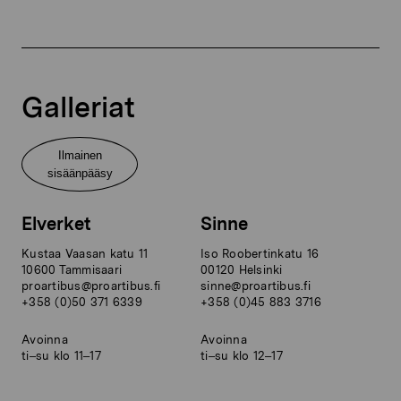
Galleriat
Ilmainen
sisäänpääsy
Elverket
Sinne
Kustaa Vaasan katu 11
Iso Roobertinkatu 16
10600 Tammisaari
00120 Helsinki
proartibus@proartibus.fi
sinne@proartibus.fi
+358 (0)50 371 6339
+358 (0)45 883 3716
Avoinna
Avoinna
ti–su klo 11–17
ti–su klo 12–17