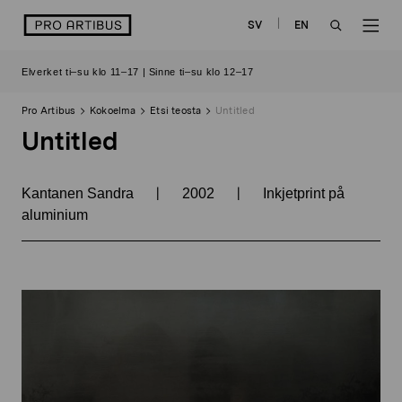
Siirry
logo
SV
EN
sisältöön
OPEN
OP
Elverket ti–su klo 11–17 | Sinne ti–su klo 12–17
SEARCH
NAV
Pro Artibus
Kokoelma
Etsi teosta
Untitled
Untitled
|
|
Kantanen Sandra
2002
Inkjetprint på
aluminium