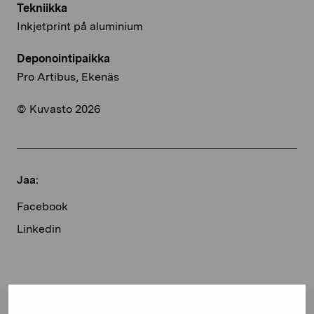
Tekniikka
Inkjetprint på aluminium
Deponointipaikka
Pro Artibus, Ekenäs
© Kuvasto 2026
Jaa:
Facebook
Linkedin