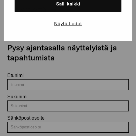
Salli kaikki
Ota yhteyttä
Näytä tiedot
Pysy ajantasalla näyttelyistä ja
tapahtumista
Etunimi
Sukunimi
Sähköpostiosoite