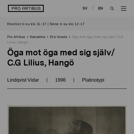
Siirry
logo
SV
EN
sisältöön
OPEN
OP
Elverket ti–su klo 11–17 | Sinne ti–su klo 12–17
SEARCH
NAV
Pro Artibus
Kokoelma
Etsi teosta
Öga mot öga med sig själv/ C.G
Lilius, Hangö
Öga mot öga med sig själv/
C.G Lilius, Hangö
|
|
Lindqvist Vidar
1996
Platinotypi