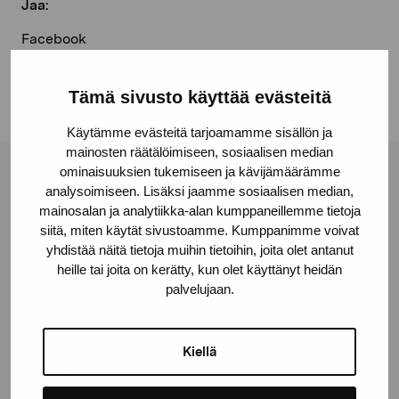
Jaa:
Facebook
Linkedin
Tämä sivusto käyttää evästeitä
Käytämme evästeitä tarjoamamme sisällön ja
mainosten räätälöimiseen, sosiaalisen median
ominaisuuksien tukemiseen ja kävijämäärämme
Pro Artibus -säätiö
analysoimiseen. Lisäksi jaamme sosiaalisen median,
mainosalan ja analytiikka-alan kumppaneillemme tietoja
siitä, miten käytät sivustoamme. Kumppanimme voivat
Kustaa Vaasan katu 11
yhdistää näitä tietoja muihin tietoihin, joita olet antanut
10600 Tammisaari
heille tai joita on kerätty, kun olet käyttänyt heidän
palvelujaan.
proartibus@proartibus.fi
+358 (0)50 371 6339
Kiellä