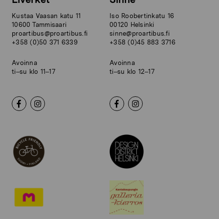
Kustaa Vaasan katu 11
Iso Roobertinkatu 16
10600 Tammisaari
00120 Helsinki
proartibus@proartibus.fi
sinne@proartibus.fi
+358 (0)50 371 6339
+358 (0)45 883 3716
Avoinna
Avoinna
ti–su klo 11–17
ti–su klo 12–17