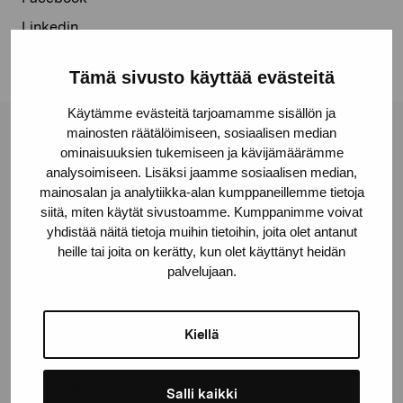
Linkedin
Tämä sivusto käyttää evästeitä
Käytämme evästeitä tarjoamamme sisällön ja
mainosten räätälöimiseen, sosiaalisen median
Pro Artibus -säätiö
ominaisuuksien tukemiseen ja kävijämäärämme
analysoimiseen. Lisäksi jaamme sosiaalisen median,
mainosalan ja analytiikka-alan kumppaneillemme tietoja
Kustaa Vaasan katu 11
siitä, miten käytät sivustoamme. Kumppanimme voivat
10600 Tammisaari
yhdistää näitä tietoja muihin tietoihin, joita olet antanut
heille tai joita on kerätty, kun olet käyttänyt heidän
proartibus@proartibus.fi
palvelujaan.
+358 (0)50 371 6339
Kiellä
Ota yhteyttä
Salli kaikki