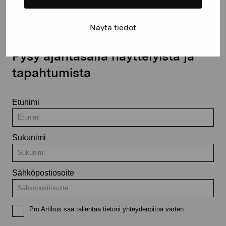
Näytä tiedot
Pysy ajantasalla näyttelyistä ja
tapahtumista
Etunimi
Sukunimi
Sähköpostiosoite
Pro Artibus saa tallentaa tietoni yhteydenpitoa varten