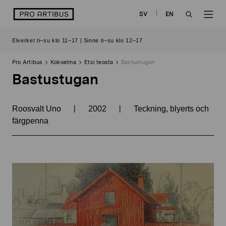
Siirry
logo
SV
EN
sisältöön
OPEN
OP
Elverket ti–su klo 11–17 | Sinne ti–su klo 12–17
SEARCH
NAV
Pro Artibus
Kokoelma
Etsi teosta
Bastustugan
Bastustugan
|
|
Roosvalt Uno
2002
Teckning, blyerts och
färgpenna