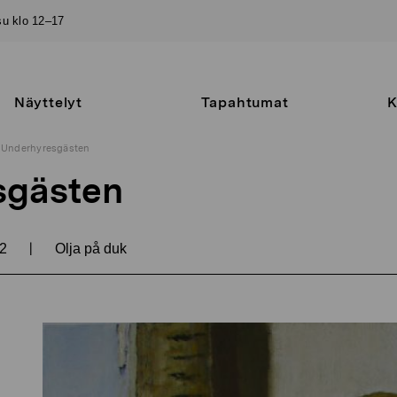
–su klo 12–17
Näyttelyt
Tapahtumat
K
Underhyresgästen
sgästen
|
02
Olja på duk