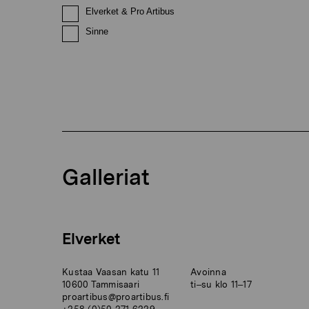
Elverket & Pro Artibus
Sinne
Galleriat
Elverket
Kustaa Vaasan katu 11
Avoinna
10600 Tammisaari
ti–su klo 11–17
proartibus@proartibus.fi