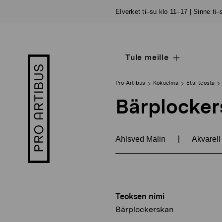
Siirry
Elverket ti–su klo 11–17 | Sinne ti
sisältöön
Tule meille
Open
Pro
sub
Artibus
navigation
logo
Pro Artibus
Kokoelma
Etsi teosta
Bärplocke
|
Ahlsved Malin
Akvarell
Teoksen nimi
Bärplockerskan