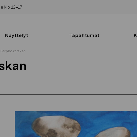
–su klo 12–17
Näyttelyt
Tapahtumat
K
Bärplockerskan
rskan