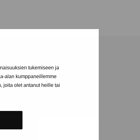
inaisuuksien tukemiseen ja
kka-alan kumppaneillemme
joita olet antanut heille tai
ja tapahtumista