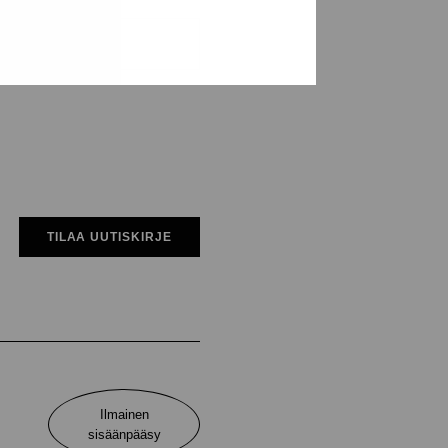
TILAA UUTISKIRJE
Ilmainen
sisäänpääsy