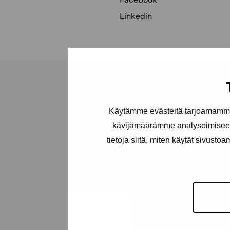
Linkedin
Käytämme evästeitä tarjoamamme 
Pro Artibus -s
kävijämäärämme analysoimiseen
tietoja siitä, miten käytät sivusto
Kustaa Vaasan katu 11
10600 Tammisaari
proartibus@proartibus.fi
+358 (0)50 371 6339