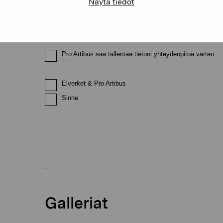
Näytä tiedot
Sähköpostiosoite
Pro Artibus saa tallentaa tietoni yhteydenpitoa varten
Elverket & Pro Artibus
Sinne
Galleriat