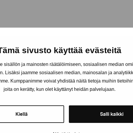
Tämä sivusto käyttää evästeitä
sisällön ja mainosten räätälöimiseen, sosiaalisen median om
äätiö
. Lisäksi jaamme sosiaalisen median, mainosalan ja analytii
amme. Kumppanimme voivat yhdistää näitä tietoja muihin tietoihin, 
Pysy ajantasalla näyttelyistä 
joita on kerätty, kun olet käyttänyt heidän palvelujaan.
Etunimi
Sukunimi
Kiellä
Salli kaikki