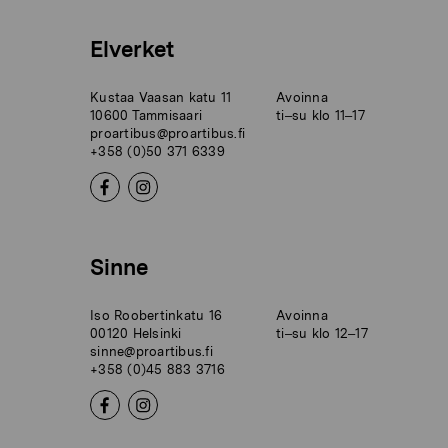
Elverket
Kustaa Vaasan katu 11
Avoinna
10600 Tammisaari
ti–su klo 11–17
proartibus@proartibus.fi
+358 (0)50 371 6339
Sinne
Iso Roobertinkatu 16
Avoinna
00120 Helsinki
ti–su klo 12–17
sinne@proartibus.fi
+358 (0)45 883 3716