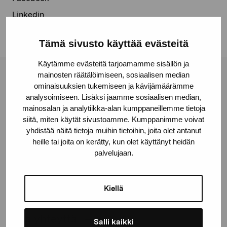
Linkedin
Tämä sivusto käyttää evästeitä
Käytämme evästeitä tarjoamamme sisällön ja
mainosten räätälöimiseen, sosiaalisen median
Pro Artibus -säätiö
ominaisuuksien tukemiseen ja kävijämäärämme
analysoimiseen. Lisäksi jaamme sosiaalisen median,
mainosalan ja analytiikka-alan kumppaneillemme tietoja
Kustaa Vaasan katu 11
siitä, miten käytät sivustoamme. Kumppanimme voivat
10600 Tammisaari
yhdistää näitä tietoja muihin tietoihin, joita olet antanut
heille tai joita on kerätty, kun olet käyttänyt heidän
proartibus@proartibus.fi
palvelujaan.
+358 (0)50 371 6339
Kiellä
Ota yhteyttä
Salli kaikki