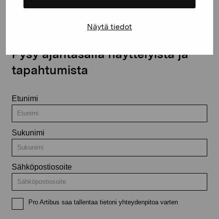
Näytä tiedot
Pysy ajantasalla näyttelyistä ja
tapahtumista
Etunimi
Sukunimi
Sähköpostiosoite
Pro Artibus saa tallentaa tietoni yhteydenpitoa varten