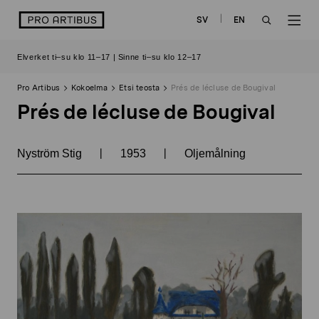
Siirry
logo
SV
EN
sisältöön
OPEN
OP
Elverket ti–su klo 11–17 | Sinne ti–su klo 12–17
SEARCH
NAV
Pro Artibus
Kokoelma
Etsi teosta
Prés de lécluse de Bougival
Prés de lécluse de Bougival
|
|
Nyström Stig
1953
Oljemålning