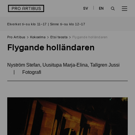
Siirry
logo
SV
EN
sisältöön
OPEN
OP
Elverket ti–su klo 11–17 | Sinne ti–su klo 12–17
SEARCH
NAV
Pro Artibus
Kokoelma
Etsi teosta
Flygande holländaren
Flygande holländaren
Nyström Stefan, Uusitupa Marja-Elina, Tallgren Jussi
|
Fotografi