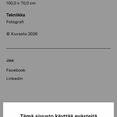
100,0 x 70,0 cm
Tekniikka
Fotografi
© Kuvasto 2026
Jaa:
Facebook
Linkedin
Pro Artibus -säätiö
Tämä sivusto käyttää evästeitä