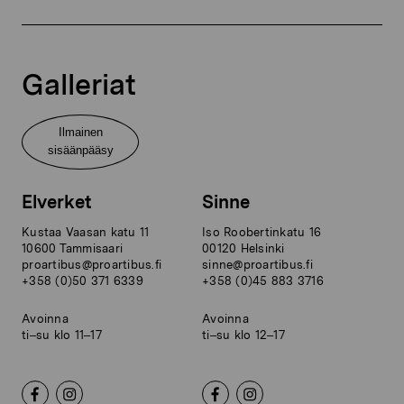
Galleriat
Ilmainen
sisäänpääsy
Elverket
Sinne
Kustaa Vaasan katu 11
Iso Roobertinkatu 16
10600 Tammisaari
00120 Helsinki
proartibus@proartibus.fi
sinne@proartibus.fi
+358 (0)50 371 6339
+358 (0)45 883 3716
Avoinna
Avoinna
ti–su klo 11–17
ti–su klo 12–17