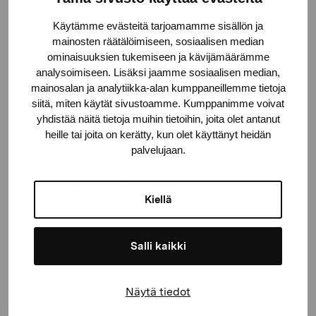
Käytämme evästeitä tarjoamamme sisällön ja
Kustaa Vaasan katu 11
mainosten räätälöimiseen, sosiaalisen median
10600 Tammisaari
ominaisuuksien tukemiseen ja kävijämäärämme
analysoimiseen. Lisäksi jaamme sosiaalisen median,
proartibus@proartibus.fi
mainosalan ja analytiikka-alan kumppaneillemme tietoja
+358 (0)50 371 6339
siitä, miten käytät sivustoamme. Kumppanimme voivat
yhdistää näitä tietoja muihin tietoihin, joita olet antanut
heille tai joita on kerätty, kun olet käyttänyt heidän
palvelujaan.
Ota yhteyttä
Kiellä
Salli kaikki
Pysy ajantasalla näyttelyistä ja
tapahtumista
Näytä tiedot