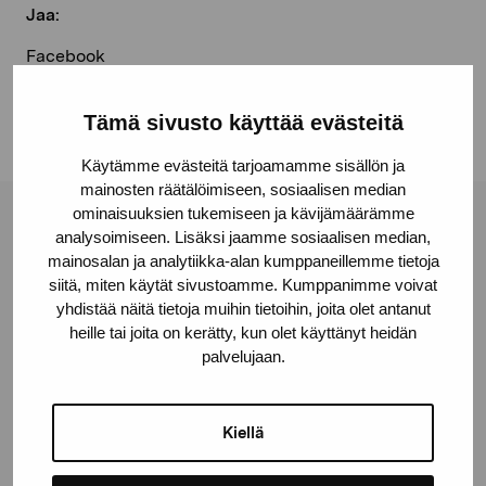
Jaa:
Facebook
Linkedin
Tämä sivusto käyttää evästeitä
Käytämme evästeitä tarjoamamme sisällön ja
mainosten räätälöimiseen, sosiaalisen median
ominaisuuksien tukemiseen ja kävijämäärämme
Pro Artibus -säätiö
analysoimiseen. Lisäksi jaamme sosiaalisen median,
mainosalan ja analytiikka-alan kumppaneillemme tietoja
siitä, miten käytät sivustoamme. Kumppanimme voivat
Kustaa Vaasan katu 11
yhdistää näitä tietoja muihin tietoihin, joita olet antanut
heille tai joita on kerätty, kun olet käyttänyt heidän
10600 Tammisaari
palvelujaan.
proartibus@proartibus.fi
+358 (0)50 371 6339
Kiellä