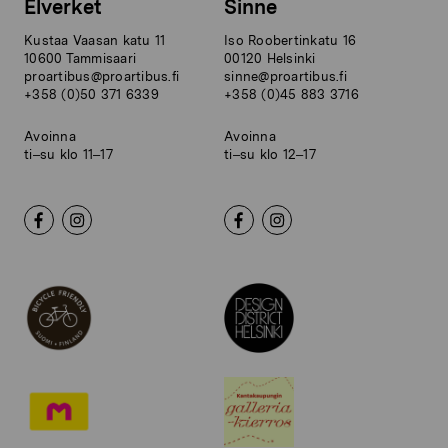
Elverket
Sinne
Kustaa Vaasan katu 11
Iso Roobertinkatu 16
10600 Tammisaari
00120 Helsinki
proartibus@proartibus.fi
sinne@proartibus.fi
+358 (0)50 371 6339
+358 (0)45 883 3716
Avoinna
Avoinna
ti–su klo 11–17
ti–su klo 12–17