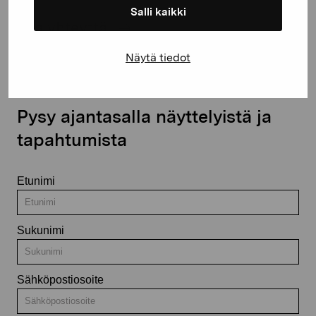
Salli kaikki
Ota yhteyttä
Näytä tiedot
Pysy ajantasalla näyttelyistä ja
tapahtumista
Etunimi
Sukunimi
Sähköpostiosoite