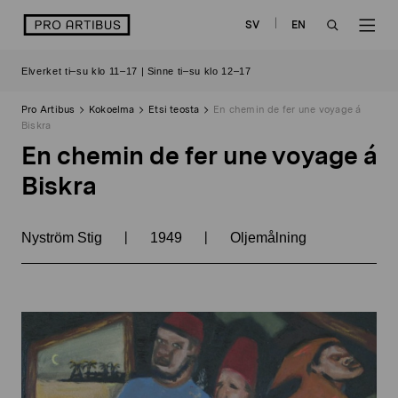
Siirry
logo
SV
EN
sisältöön
OPEN
OP
Elverket ti–su klo 11–17 | Sinne ti–su klo 12–17
SEARCH
NAV
Pro Artibus
Kokoelma
Etsi teosta
En chemin de fer une voyage á
Biskra
En chemin de fer une voyage á
Biskra
|
|
Nyström Stig
1949
Oljemålning