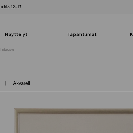
–su klo 12–17
Näyttelyt
Tapahtumat
K
I skogen
|
Akvarell