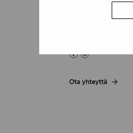
Kustaa Vaasan katu 11
10600 Tammisaari
proartibus@proartibus.fi
+358 (0)50 371 6339
Ota yhteyttä