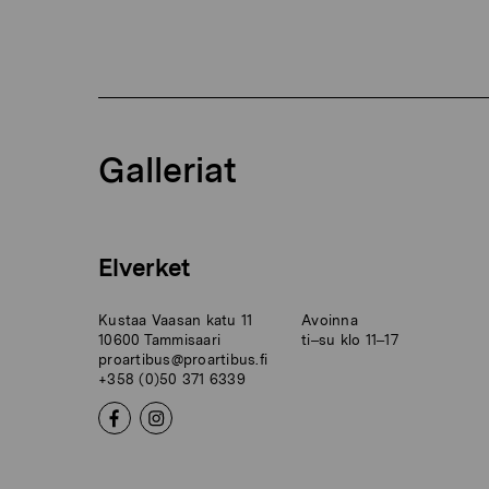
Galleriat
Elverket
Kustaa Vaasan katu 11
Avoinna
10600 Tammisaari
ti–su klo 11–17
proartibus@proartibus.fi
+358 (0)50 371 6339