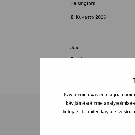
Helsingfors
© Kuvasto 2026
Jaa:
Facebook
Linkedin
Käytämme evästeitä tarjoamamme 
kävijämäärämme analysoimiseen
tietoja siitä, miten käytät sivusto
Pro Artibus -s