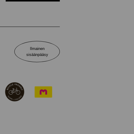
Ilmainen
sisäänpääsy