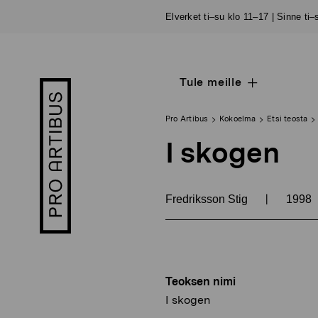
Siirry
Elverket ti–su klo 11–17 | Sinne ti
sisältöön
Tule meille
Open
Pro
sub
Artibus
navigation
logo
Pro Artibus
Kokoelma
Etsi teosta
I skogen
|
Fredriksson Stig
1998
Teoksen nimi
I skogen