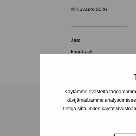
© Kuvasto 2026
Jaa:
Facebook
Linkedin
Käytämme evästeitä tarjoamamme 
kävijämäärämme analysoimiseen
tietoja siitä, miten käytät sivusto
Pro Artibus -s