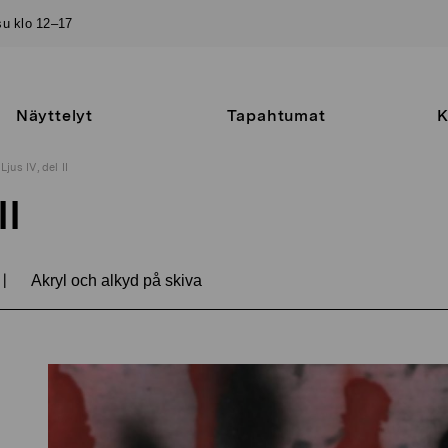
–su klo 12–17
Näyttelyt
Tapahtumat
K
Ljus IV, del II
II
|
Akryl och alkyd på skiva