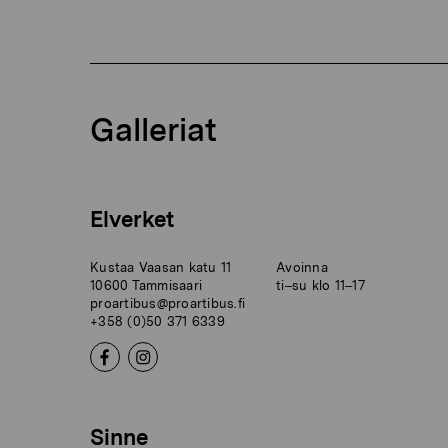
Galleriat
Elverket
Kustaa Vaasan katu 11
Avoinna
10600 Tammisaari
ti–su klo 11–17
proartibus@proartibus.fi
+358 (0)50 371 6339
Sinne