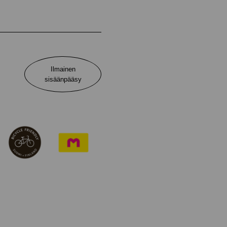
Ilmainen
sisäänpääsy