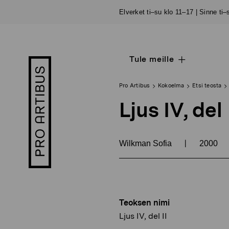
Siirry
Elverket ti–su klo 11–17 | Sinne ti
sisältöön
Tule meille
Open
Pro
sub
Artibus
navigation
logo
Pro Artibus
Kokoelma
Etsi teosta
Ljus IV, del 
|
Wilkman Sofia
2000
Teoksen nimi
Ljus IV, del II