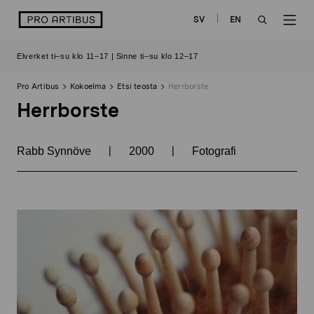
Siirry
logo
SV
EN
sisältöön
OPEN
OP
Elverket ti–su klo 11–17 | Sinne ti–su klo 12–17
SEARCH
NAV
Pro Artibus
Kokoelma
Etsi teosta
Herrborste
Herrborste
|
|
Rabb Synnöve
2000
Fotografi