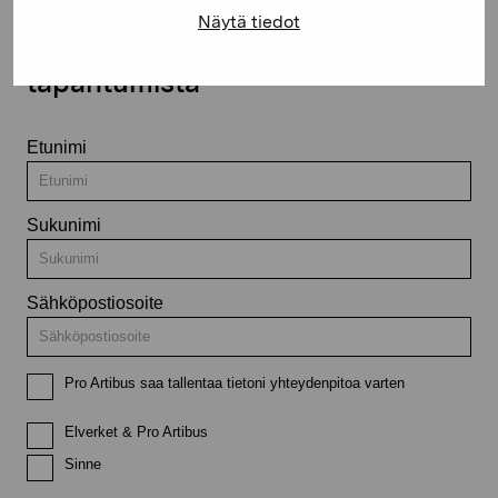
Näytä tiedot
Pysy ajantasalla näyttelyistä ja
tapahtumista
Etunimi
Sukunimi
Sähköpostiosoite
Pro Artibus saa tallentaa tietoni yhteydenpitoa varten
Elverket & Pro Artibus
Sinne