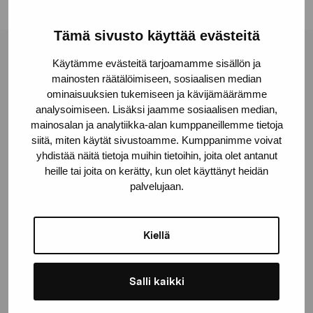
Tämä sivusto käyttää evästeitä
Pro Artibus -säätiö
Käytämme evästeitä tarjoamamme sisällön ja
mainosten räätälöimiseen, sosiaalisen median
ominaisuuksien tukemiseen ja kävijämäärämme
analysoimiseen. Lisäksi jaamme sosiaalisen median,
Kustaa Vaasan katu 11
mainosalan ja analytiikka-alan kumppaneillemme tietoja
10600 Tammisaari
siitä, miten käytät sivustoamme. Kumppanimme voivat
proartibus@proartibus.fi
yhdistää näitä tietoja muihin tietoihin, joita olet antanut
+358 (0)50 371 6339
heille tai joita on kerätty, kun olet käyttänyt heidän
palvelujaan.
Kiellä
Ota yhteyttä
Salli kaikki