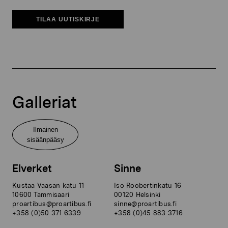
TILAA UUTISKIRJE
Galleriat
Ilmainen
sisäänpääsy
Elverket
Sinne
Kustaa Vaasan katu 11
Iso Roobertinkatu 16
10600 Tammisaari
00120 Helsinki
proartibus@proartibus.fi
sinne@proartibus.fi
+358 (0)50 371 6339
+358 (0)45 883 3716