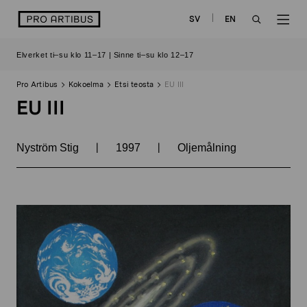
Siirry
logo
SV
EN
sisältöön
OPEN
OP
Elverket ti–su klo 11–17 | Sinne ti–su klo 12–17
SEARCH
NAV
Pro Artibus
Kokoelma
Etsi teosta
EU III
EU III
|
|
Nyström Stig
1997
Oljemålning