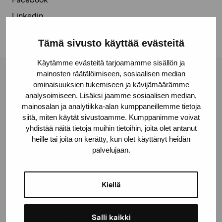
Linkedin
Tämä sivusto käyttää evästeitä
Käytämme evästeitä tarjoamamme sisällön ja
mainosten räätälöimiseen, sosiaalisen median
Pro Artibus -säätiö
ominaisuuksien tukemiseen ja kävijämäärämme
analysoimiseen. Lisäksi jaamme sosiaalisen median,
mainosalan ja analytiikka-alan kumppaneillemme tietoja
Kustaa Vaasan katu 11
siitä, miten käytät sivustoamme. Kumppanimme voivat
10600 Tammisaari
yhdistää näitä tietoja muihin tietoihin, joita olet antanut
heille tai joita on kerätty, kun olet käyttänyt heidän
proartibus@proartibus.fi
palvelujaan.
+358 (0)50 371 6339
Kiellä
Ota yhteyttä
Salli kaikki