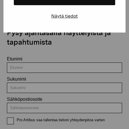
Näytä tiedot
Pysy ajantasalla näyttelyistä ja
tapahtumista
Etunimi
Sukunimi
Sähköpostiosoite
Pro Artibus saa tallentaa tietoni yhteydenpitoa varten