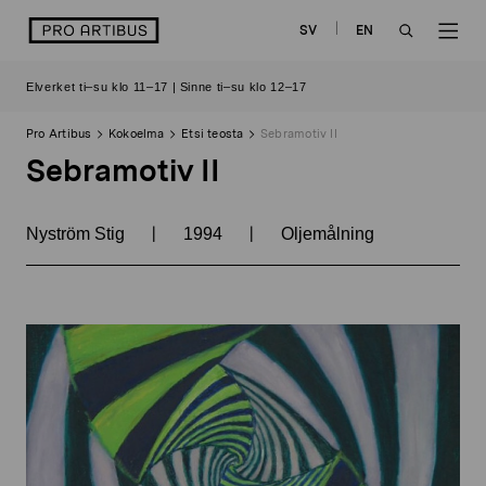
Siirry
logo
SV
EN
sisältöön
OPEN
OP
Elverket ti–su klo 11–17 | Sinne ti–su klo 12–17
SEARCH
NAV
Pro Artibus
Kokoelma
Etsi teosta
Sebramotiv II
Sebramotiv II
|
|
Nyström Stig
1994
Oljemålning