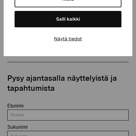
+358 (0)50 371 6339
Salli kaikki
Näytä tiedot
Ota yhteyttä
Pysy ajantasalla näyttelyistä ja
tapahtumista
Etunimi
Sukunimi