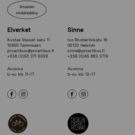
Ilmainen
sisäänpääsy
Elverket
Sinne
Kustaa Vaasan katu 11
Iso Roobertinkatu 16
10600 Tammisaari
00120 Helsinki
proartibus@proartibus.fi
sinne@proartibus.fi
+358 (0)50 371 6339
+358 (0)45 883 3716
Avoinna
Avoinna
ti–su klo 11–17
ti–su klo 12–17