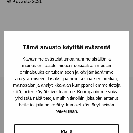
© Kuvasto 2026
Jaa:
Facebook
Tämä sivusto käyttää evästeitä
Linkedin
Käytämme evästeitä tarjoamamme sisällön ja
mainosten räätälöimiseen, sosiaalisen median
ominaisuuksien tukemiseen ja kävijämäärämme
analysoimiseen. Lisäksi jaamme sosiaalisen median,
mainosalan ja analytiikka-alan kumppaneillemme tietoja
Pro Artibus -säätiö
siitä, miten käytät sivustoamme. Kumppanimme voivat
yhdistää näitä tietoja muihin tietoihin, joita olet antanut
heille tai joita on kerätty, kun olet käyttänyt heidän
palvelujaan.
Kustaa Vaasan katu 11
10600 Tammisaari
proartibus@proartibus.fi
Kiellä