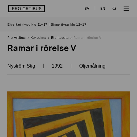
Siirry
logo
SV
EN
sisältöön
OPEN
OP
Elverket ti–su klo 11–17 | Sinne ti–su klo 12–17
SEARCH
NAV
Pro Artibus
Kokoelma
Etsi teosta
Ramar i rörelse V
Ramar i rörelse V
|
|
Nyström Stig
1992
Oljemålning