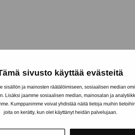
Tämä sivusto käyttää evästeitä
sisällön ja mainosten räätälöimiseen, sosiaalisen median om
. Lisäksi jaamme sosiaalisen median, mainosalan ja analytii
amme. Kumppanimme voivat yhdistää näitä tietoja muihin tietoihin, 
joita on kerätty, kun olet käyttänyt heidän palvelujaan.
äätiö
Pysy ajantasalla näyttelyistä 