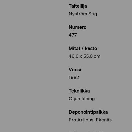
Taiteilija
Nyström Stig
Numero
477
Mitat / kesto
46,0 x 55,0 cm
Vuosi
1982
Tekniikka
Oljemålning
Deponointipaikka
Pro Artibus, Ekenäs