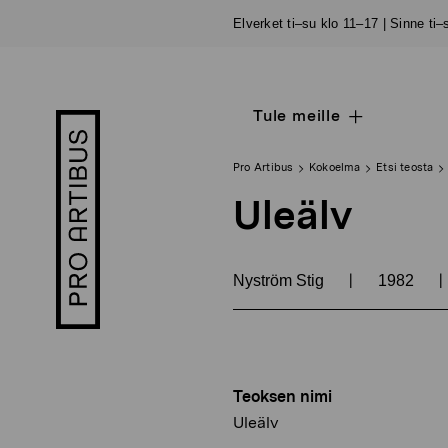
Siirry
Elverket ti–su klo 11–17 | Sinne ti
sisältöön
Tule meille
Open
Pro
sub
Artibus
navigation
logo
Pro Artibus
Kokoelma
Etsi teosta
Uleälv
|
|
Nyström Stig
1982
Teoksen nimi
Uleälv