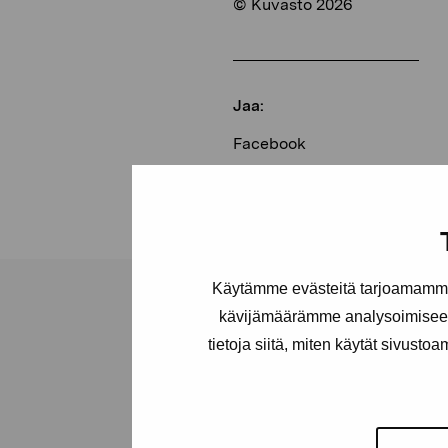
© Kuvasto 2026
Jaa:
Facebook
Linkedin
Käytämme evästeitä tarjoamamme 
kävijämäärämme analysoimiseen
tietoja siitä, miten käytät sivusto
Pro Artibus -s