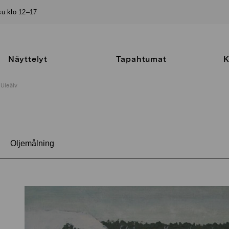
–su klo 12–17
Näyttelyt
Tapahtumat
K
Uleälv
Oljemålning