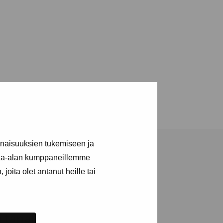
inaisuuksien tukemiseen ja
kka-alan kumppaneillemme
joita olet antanut heille tai
ja tapahtumista