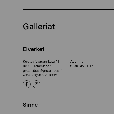
Galleriat
Elverket
Kustaa Vaasan katu 11
Avoinna
10600 Tammisaari
ti–su klo 11–17
proartibus@proartibus.fi
+358 (0)50 371 6339
Sinne