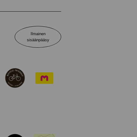
Ilmainen
sisäänpääsy