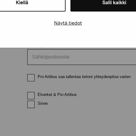
Kiellä
Salli kaikki
Etunimi
Sukunimi
Näytä tiedot
Sähköpostiosoite
Pro Artibus saa tallentaa tietoni yhteydenpitoa varten
Elverket & Pro Artibus
Sinne