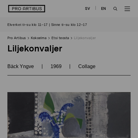
Siirry
logo
SV
EN
sisältöön
OPEN
OP
Elverket ti–su klo 11–17 | Sinne ti–su klo 12–17
SEARCH
NAV
Pro Artibus
Kokoelma
Etsi teosta
Liljekonvaljer
Liljekonvaljer
|
|
Bäck Yngve
1969
Collage