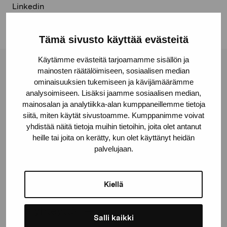
Linkedin
Tämä sivusto käyttää evästeitä
Käytämme evästeitä tarjoamamme sisällön ja
mainosten räätälöimiseen, sosiaalisen median
Pro Artibus -säätiö
ominaisuuksien tukemiseen ja kävijämäärämme
analysoimiseen. Lisäksi jaamme sosiaalisen median,
mainosalan ja analytiikka-alan kumppaneillemme tietoja
Kustaa Vaasan katu 11
siitä, miten käytät sivustoamme. Kumppanimme voivat
10600 Tammisaari
yhdistää näitä tietoja muihin tietoihin, joita olet antanut
proartibus@proartibus.fi
heille tai joita on kerätty, kun olet käyttänyt heidän
+358 (0)50 371 6339
palvelujaan.
Kiellä
Ota yhteyttä
Salli kaikki