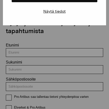
Näytä tiedot
Pysy ajantasalla näyttelyistä ja
tapahtumista
Etunimi
Sukunimi
Sähköpostiosoite
Pro Artibus saa tallentaa tietoni yhteydenpitoa varten
Elverket & Pro Artibus