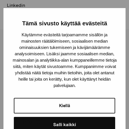
Linkedin
Tämä sivusto käyttää evästeitä
Käytämme evästeitä tarjoamamme sisällön ja
mainosten räätälöimiseen, sosiaalisen median
Pro Artibus -säätiö
ominaisuuksien tukemiseen ja kävijämäärämme
analysoimiseen. Lisäksi jaamme sosiaalisen median,
mainosalan ja analytiikka-alan kumppaneillemme tietoja
Kustaa Vaasan katu 11
siitä, miten käytät sivustoamme. Kumppanimme voivat
10600 Tammisaari
yhdistää näitä tietoja muihin tietoihin, joita olet antanut
proartibus@proartibus.fi
heille tai joita on kerätty, kun olet käyttänyt heidän
palvelujaan.
+358 (0)50 371 6339
Kiellä
Ota yhteyttä
Salli kaikki