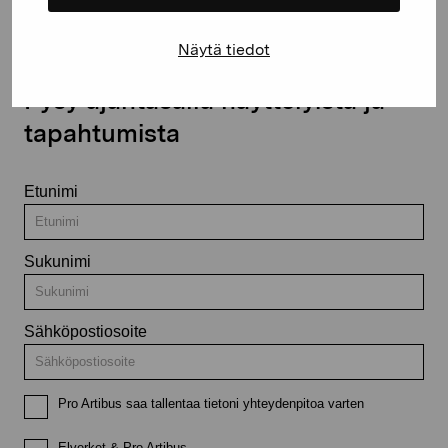
Näytä tiedot
Pysy ajantasalla näyttelyistä ja
tapahtumista
Etunimi
Sukunimi
Sähköpostiosoite
Pro Artibus saa tallentaa tietoni yhteydenpitoa varten
Elverket & Pro Artibus