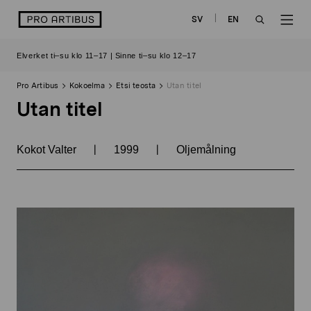
Siirry
logo
SV
EN
sisältöön
OPEN
OP
Elverket ti–su klo 11–17 | Sinne ti–su klo 12–17
SEARCH
NAV
Pro Artibus
Kokoelma
Etsi teosta
Utan titel
Utan titel
|
|
Kokot Valter
1999
Oljemålning