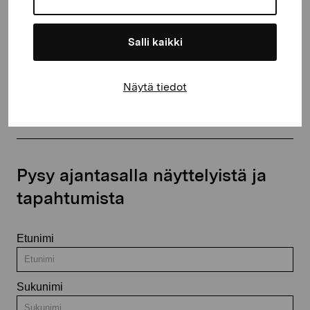
+358 (0)50 371 6339
Salli kaikki
Ota yhteyttä
Näytä tiedot
Pysy ajantasalla näyttelyistä ja
tapahtumista
Etunimi
Sukunimi