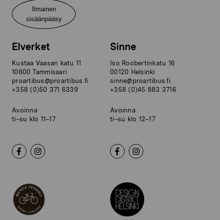
Ilmainen
sisäänpääsy
Elverket
Sinne
Kustaa Vaasan katu 11
Iso Roobertinkatu 16
10600 Tammisaari
00120 Helsinki
proartibus@proartibus.fi
sinne@proartibus.fi
+358 (0)50 371 6339
+358 (0)45 883 3716
Avoinna
Avoinna
ti–su klo 11–17
ti–su klo 12–17