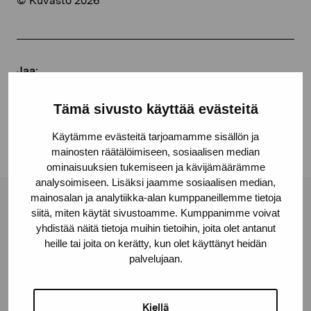
© Kuvasto 2026
Jaa:
Facebook
Tämä sivusto käyttää evästeitä
Linkedin
Käytämme evästeitä tarjoamamme sisällön ja
mainosten räätälöimiseen, sosiaalisen median
ominaisuuksien tukemiseen ja kävijämäärämme
analysoimiseen. Lisäksi jaamme sosiaalisen median,
mainosalan ja analytiikka-alan kumppaneillemme tietoja
Pro Artibus -säätiö
siitä, miten käytät sivustoamme. Kumppanimme voivat
yhdistää näitä tietoja muihin tietoihin, joita olet antanut
heille tai joita on kerätty, kun olet käyttänyt heidän
Kustaa Vaasan katu 11
palvelujaan.
10600 Tammisaari
proartibus@proartibus.fi
Kiellä