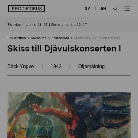
Siirry
logo
SV
EN
sisältöön
OPEN
OP
Elverket ti–su klo 11–17 | Sinne ti–su klo 12–17
SEARCH
NAV
Pro Artibus
Kokoelma
Etsi teosta
Skiss till Djävulskonserten I
Skiss till Djävulskonserten I
|
|
Bäck Yngve
1942
Oljemålning