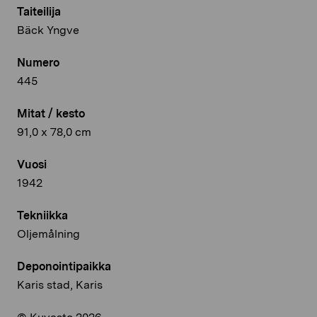
Taiteilija
Bäck Yngve
Numero
445
Mitat / kesto
91,0 x 78,0 cm
Vuosi
1942
Tekniikka
Oljemålning
Deponointipaikka
Karis stad, Karis