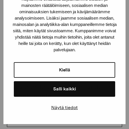
mainosten räätälöimiseen, sosiaalisen median
proartibus@proartibus.fi
ominaisuuksien tukemiseen ja kävijämäärämme
+358 (0)50 371 6339
analysoimiseen. Lisäksi jaamme sosiaalisen median,
mainosalan ja analytiikka-alan kumppaneillemme tietoja
siitä, miten käytät sivustoamme. Kumppanimme voivat
yhdistää näitä tietoja muihin tietoihin, joita olet antanut
heille tai joita on kerätty, kun olet käyttänyt heidän
Ota yhteyttä
palvelujaan.
Kiellä
Pysy ajantasalla näyttelyistä ja
Salli kaikki
tapahtumista
Näytä tiedot
Etunimi