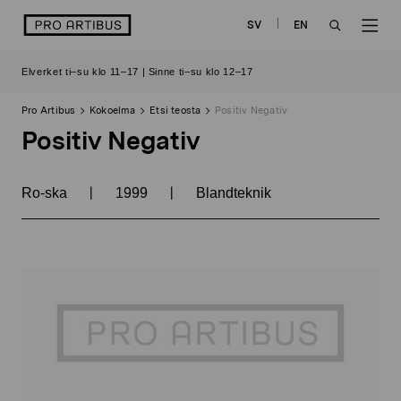
Siirry
logo
SV
EN
sisältöön
OPEN
OP
Elverket ti–su klo 11–17 | Sinne ti–su klo 12–17
SEARCH
NAV
Pro Artibus
Kokoelma
Etsi teosta
Positiv Negativ
Positiv Negativ
|
|
Ro-ska
1999
Blandteknik