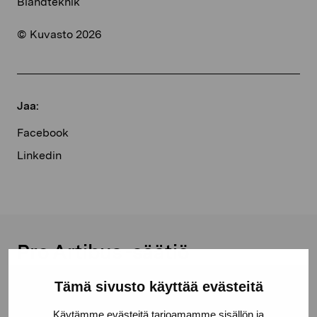
Blandteknik
© Kuvasto 2026
Jaa:
Facebook
Linkedin
Pro Artibus -säätiö
Tämä sivusto käyttää evästeitä
Kustaa Vaasan katu 11
Käytämme evästeitä tarjoamamme sisällön ja
10600 Tammisaari