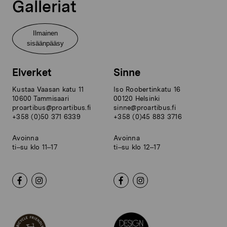
Galleriat
Ilmainen
sisäänpääsy
Elverket
Sinne
Kustaa Vaasan katu 11
Iso Roobertinkatu 16
10600 Tammisaari
00120 Helsinki
proartibus@proartibus.fi
sinne@proartibus.fi
+358 (0)50 371 6339
+358 (0)45 883 3716
Avoinna
Avoinna
ti–su klo 11–17
ti–su klo 12–17