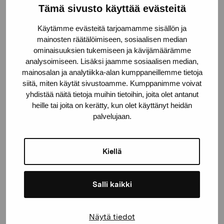
Tämä sivusto käyttää evästeitä
Pro Artibus -säätiö
Käytämme evästeitä tarjoamamme sisällön ja
mainosten räätälöimiseen, sosiaalisen median
Kustaa Vaasan katu 11
ominaisuuksien tukemiseen ja kävijämäärämme
10600 Tammisaari
analysoimiseen. Lisäksi jaamme sosiaalisen median,
proartibus@proartibus.fi
mainosalan ja analytiikka-alan kumppaneillemme tietoja
siitä, miten käytät sivustoamme. Kumppanimme voivat
+358 (0)50 371 6339
yhdistää näitä tietoja muihin tietoihin, joita olet antanut
heille tai joita on kerätty, kun olet käyttänyt heidän
palvelujaan.
Ota yhteyttä
Kiellä
Salli kaikki
Pysy ajantasalla näyttelyistä ja
Näytä tiedot