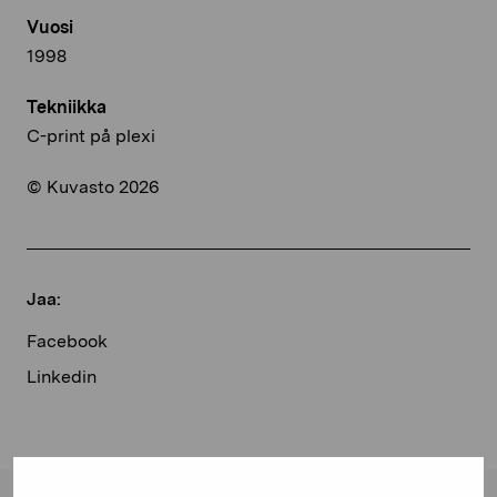
Vuosi
1998
Tekniikka
C-print på plexi
© Kuvasto 2026
Jaa:
Facebook
Linkedin