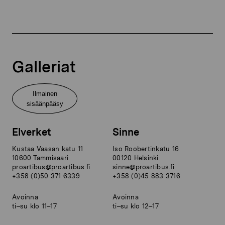
Galleriat
Ilmainen
sisäänpääsy
Elverket
Sinne
Kustaa Vaasan katu 11
Iso Roobertinkatu 16
10600 Tammisaari
00120 Helsinki
proartibus@proartibus.fi
sinne@proartibus.fi
+358 (0)50 371 6339
+358 (0)45 883 3716
Avoinna
Avoinna
ti–su klo 11–17
ti–su klo 12–17