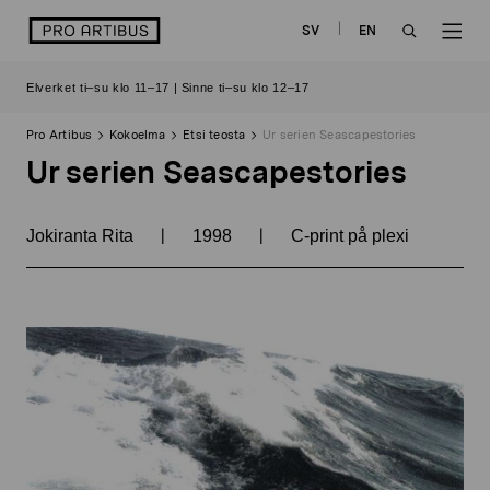
Siirry
logo
SV
EN
sisältöön
OPEN
OP
Elverket ti–su klo 11–17 | Sinne ti–su klo 12–17
SEARCH
NAV
Pro Artibus
Kokoelma
Etsi teosta
Ur serien Seascapestories
Ur serien Seascapestories
|
|
Jokiranta Rita
1998
C-print på plexi