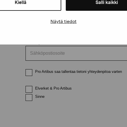
Kiellä
Salli kaikki
Etunimi
Sukunimi
Näytä tiedot
Sähköpostiosoite
Pro Artibus saa tallentaa tietoni yhteydenpitoa varten
Elverket & Pro Artibus
Sinne