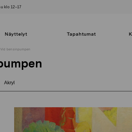
–su klo 12–17
Näyttelyt
Tapahtumat
K
Vid bensinpumpen
npumpen
Akryl