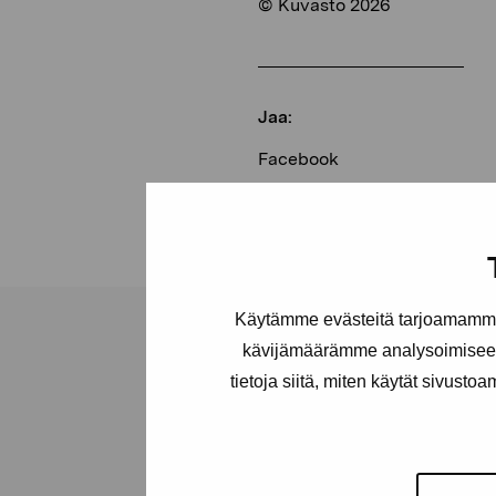
© Kuvasto 2026
Jaa:
Facebook
Linkedin
Käytämme evästeitä tarjoamamme 
kävijämäärämme analysoimiseen
tietoja siitä, miten käytät sivusto
Pro Artibus -s