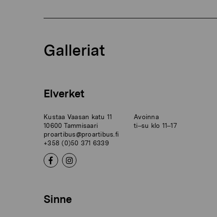
Galleriat
Elverket
Kustaa Vaasan katu 11
Avoinna
10600 Tammisaari
ti–su klo 11–17
proartibus@proartibus.fi
+358 (0)50 371 6339
Sinne