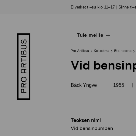
Siirry
Elverket ti–su klo 11–17 | Sinne ti
sisältöön
Tule meille
Open
Pro
sub
Artibus
navigation
logo
Pro Artibus
Kokoelma
Etsi teosta
Vid bensi
|
|
Bäck Yngve
1955
Teoksen nimi
Vid bensinpumpen