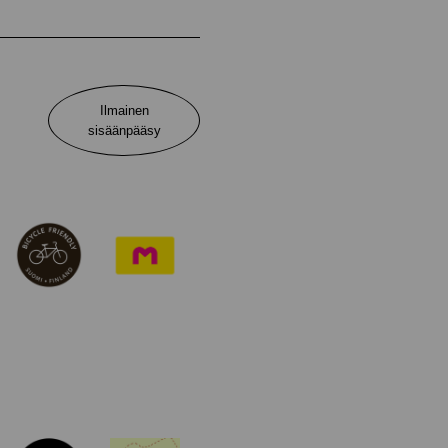
Ilmainen
sisäänpääsy