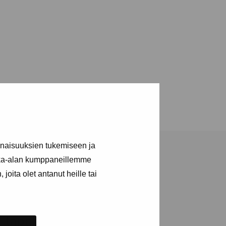
inaisuuksien tukemiseen ja
kka-alan kumppaneillemme
joita olet antanut heille tai
ja tapahtumista