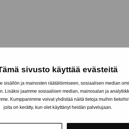
Tämä sivusto käyttää evästeitä
sisällön ja mainosten räätälöimiseen, sosiaalisen median om
. Lisäksi jaamme sosiaalisen median, mainosalan ja analytii
amme. Kumppanimme voivat yhdistää näitä tietoja muihin tietoihin, 
joita on kerätty, kun olet käyttänyt heidän palvelujaan.
äätiö
Pysy ajantasalla näyttelyistä 