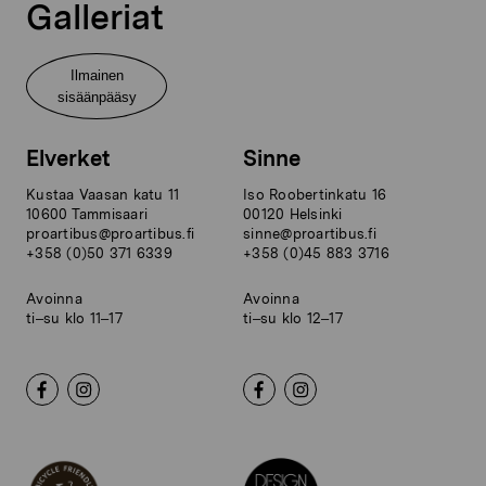
Galleriat
Ilmainen
sisäänpääsy
Elverket
Sinne
Kustaa Vaasan katu 11
Iso Roobertinkatu 16
10600 Tammisaari
00120 Helsinki
proartibus@proartibus.fi
sinne@proartibus.fi
+358 (0)50 371 6339
+358 (0)45 883 3716
Avoinna
Avoinna
ti–su klo 11–17
ti–su klo 12–17