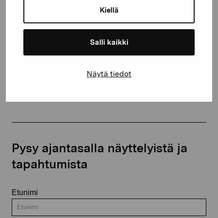
10600 Tammisaari
Kiellä
proartibus@proartibus.fi
+358 (0)50 371 6339
Salli kaikki
Näytä tiedot
Ota yhteyttä
Pysy ajantasalla näyttelyistä ja
tapahtumista
Etunimi