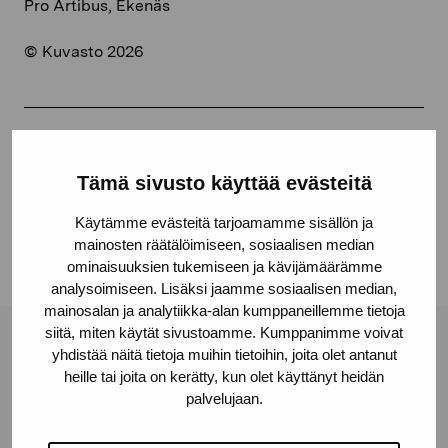
Pro Artibus, Ekenäs
© Kuvasto 2026
Jaa:
Tämä sivusto käyttää evästeitä
Facebook
Linkedin
Käytämme evästeitä tarjoamamme sisällön ja
mainosten räätälöimiseen, sosiaalisen median
ominaisuuksien tukemiseen ja kävijämäärämme
analysoimiseen. Lisäksi jaamme sosiaalisen median,
mainosalan ja analytiikka-alan kumppaneillemme tietoja
siitä, miten käytät sivustoamme. Kumppanimme voivat
Pro Artibus -säätiö
yhdistää näitä tietoja muihin tietoihin, joita olet antanut
heille tai joita on kerätty, kun olet käyttänyt heidän
palvelujaan.
Kustaa Vaasan katu 11