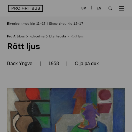
Siirry
logo
SV
EN
sisältöön
OPEN
OP
Elverket ti–su klo 11–17 | Sinne ti–su klo 12–17
SEARCH
NAV
Pro Artibus
Kokoelma
Etsi teosta
Rött ljus
Rött ljus
|
|
Bäck Yngve
1958
Olja på duk