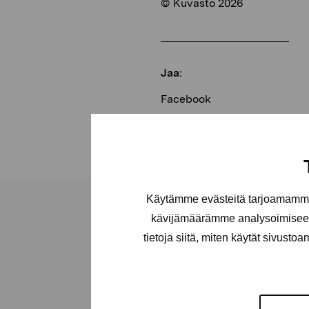
© Kuvasto 2026
Jaa:
Facebook
Linkedin
Käytämme evästeitä tarjoamamme 
kävijämäärämme analysoimiseen
tietoja siitä, miten käytät sivusto
Pro Artibus -s