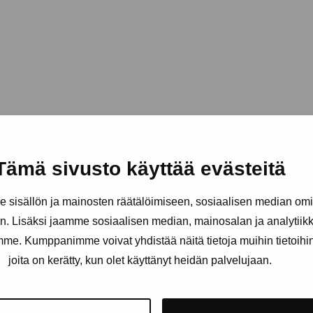
Tämä sivusto käyttää evästeitä
sisällön ja mainosten räätälöimiseen, sosiaalisen median om
. Lisäksi jaamme sosiaalisen median, mainosalan ja analytii
amme. Kumppanimme voivat yhdistää näitä tietoja muihin tietoihin, 
joita on kerätty, kun olet käyttänyt heidän palvelujaan.
äätiö
Pysy ajantasalla näyttelyistä 