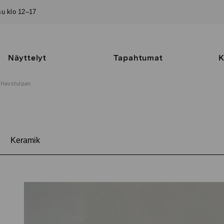
–su klo 12–17
Näyttelyt
Tapahtumat
K
Havstulpan
n
Keramik