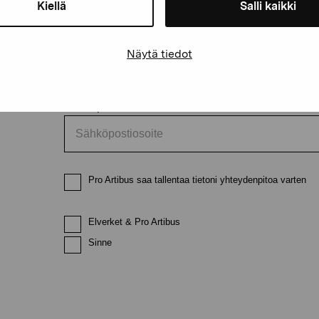
Kiellä
Salli kaikki
Etunimi
Sukunimi
Näytä tiedot
Sähköpostiosoite
Pro Artibus saa tallentaa tietoni yhteydenpitoa varten
Elverket & Pro Artibus
Sinne