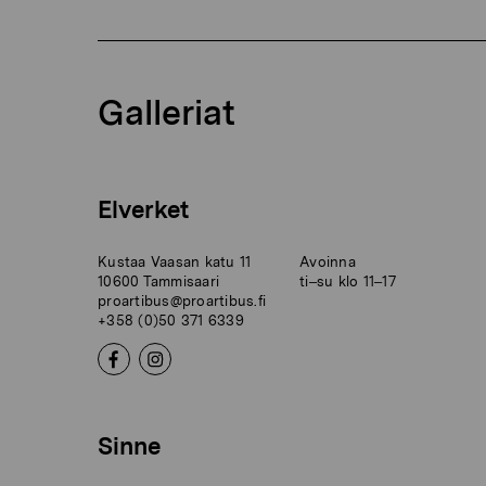
Galleriat
Elverket
Kustaa Vaasan katu 11
Avoinna
10600 Tammisaari
ti–su klo 11–17
proartibus@proartibus.fi
+358 (0)50 371 6339
Sinne