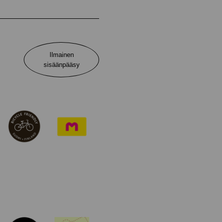
Ilmainen
sisäänpääsy