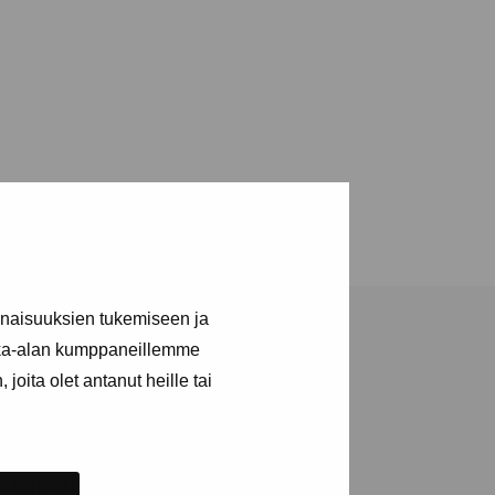
inaisuuksien tukemiseen ja
kka-alan kumppaneillemme
joita olet antanut heille tai
ja tapahtumista