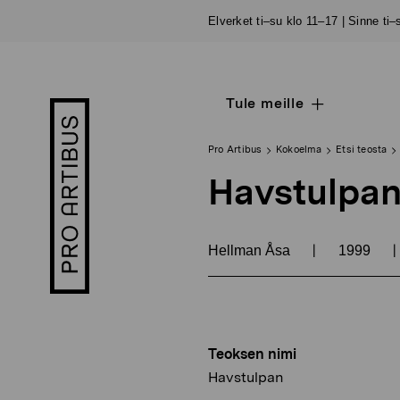
Siirry
Elverket ti–su klo 11–17 | Sinne ti
sisältöön
Tule meille
Open
Pro
sub
Artibus
navigation
logo
Pro Artibus
Kokoelma
Etsi teosta
Havstulpa
|
|
Hellman Åsa
1999
Teoksen nimi
Havstulpan