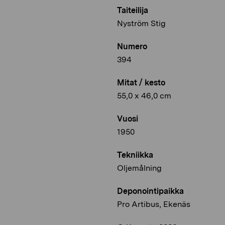
Taiteilija
Nyström Stig
Numero
394
Mitat / kesto
55,0 x 46,0 cm
Vuosi
1950
Tekniikka
Oljemålning
Deponointipaikka
Pro Artibus, Ekenäs