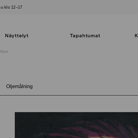
–su klo 12–17
Näyttelyt
Tapahtumat
K
Kyss
Oljemålning