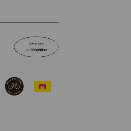
Ilmainen
sisäänpääsy