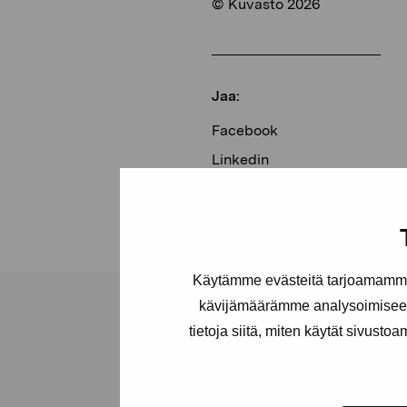
© Kuvasto 2026
Jaa:
Facebook
Linkedin
Käytämme evästeitä tarjoamamme 
kävijämäärämme analysoimiseen
tietoja siitä, miten käytät sivusto
Pro Artibus -s