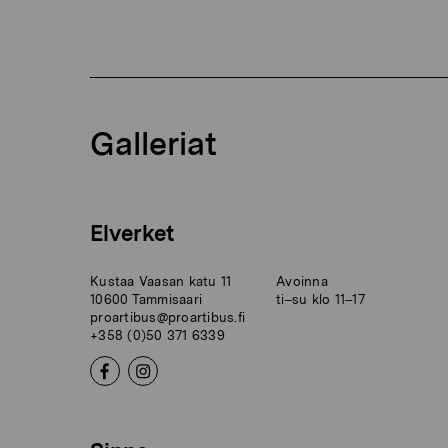
Galleriat
Elverket
Kustaa Vaasan katu 11
Avoinna
10600 Tammisaari
ti–su klo 11–17
proartibus@proartibus.fi
+358 (0)50 371 6339