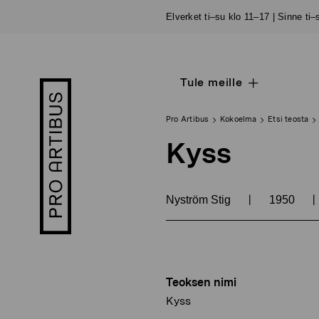
Siirry
Elverket ti–su klo 11–17 | Sinne ti
sisältöön
Tule meille
Open
Pro
sub
Artibus
navigation
logo
Pro Artibus
Kokoelma
Etsi teosta
Kyss
|
|
Nyström Stig
1950
Teoksen nimi
Kyss