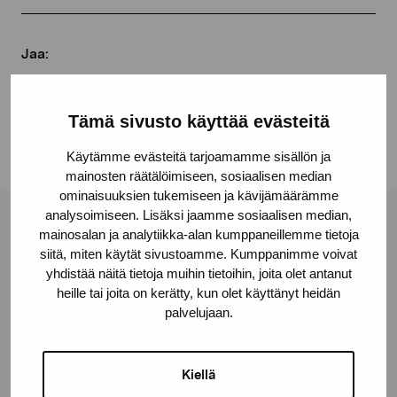
Jaa:
Facebook
Linkedin
Tämä sivusto käyttää evästeitä
Käytämme evästeitä tarjoamamme sisällön ja
mainosten räätälöimiseen, sosiaalisen median
ominaisuuksien tukemiseen ja kävijämäärämme
analysoimiseen. Lisäksi jaamme sosiaalisen median,
Pro Artibus -säätiö
mainosalan ja analytiikka-alan kumppaneillemme tietoja
siitä, miten käytät sivustoamme. Kumppanimme voivat
yhdistää näitä tietoja muihin tietoihin, joita olet antanut
heille tai joita on kerätty, kun olet käyttänyt heidän
Kustaa Vaasan katu 11
palvelujaan.
10600 Tammisaari
proartibus@proartibus.fi
+358 (0)50 371 6339
Kiellä