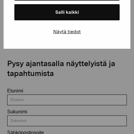
Salli kaikki
Ota yhteyttä
Näytä tiedot
Pysy ajantasalla näyttelyistä ja
tapahtumista
Etunimi
Sukunimi
Sähköpostiosoite