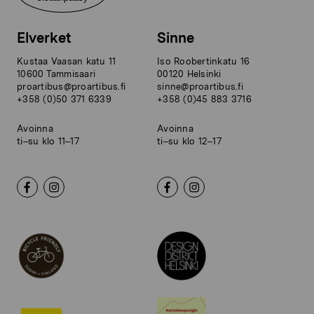
Elverket
Sinne
Kustaa Vaasan katu 11
Iso Roobertinkatu 16
10600 Tammisaari
00120 Helsinki
proartibus@proartibus.fi
sinne@proartibus.fi
+358 (0)50 371 6339
+358 (0)45 883 3716
Avoinna
Avoinna
ti–su klo 11–17
ti–su klo 12–17