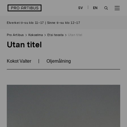
Siirry
logo
SV
EN
sisältöön
OPEN
OP
Elverket ti–su klo 11–17 | Sinne ti–su klo 12–17
SEARCH
NAV
Pro Artibus
Kokoelma
Etsi teosta
Utan titel
Utan titel
|
Kokot Valter
Oljemålning