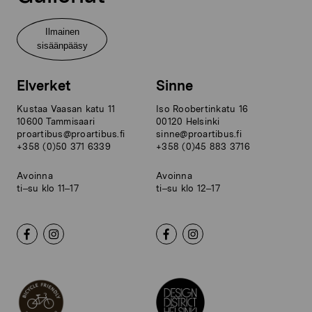
Ilmainen
sisäänpääsy
Elverket
Sinne
Kustaa Vaasan katu 11
Iso Roobertinkatu 16
10600 Tammisaari
00120 Helsinki
proartibus@proartibus.fi
sinne@proartibus.fi
+358 (0)50 371 6339
+358 (0)45 883 3716
Avoinna
Avoinna
ti–su klo 11–17
ti–su klo 12–17