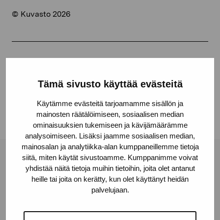
© Kuvasto 2026
Jaa:
Facebook
Tämä sivusto käyttää evästeitä
Linkedin
Käytämme evästeitä tarjoamamme sisällön ja
mainosten räätälöimiseen, sosiaalisen median
ominaisuuksien tukemiseen ja kävijämäärämme
analysoimiseen. Lisäksi jaamme sosiaalisen median,
mainosalan ja analytiikka-alan kumppaneillemme tietoja
siitä, miten käytät sivustoamme. Kumppanimme voivat
Pro Artibus -säätiö
yhdistää näitä tietoja muihin tietoihin, joita olet antanut
heille tai joita on kerätty, kun olet käyttänyt heidän
palvelujaan.
Kustaa Vaasan katu 11
10600 Tammisaari