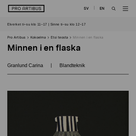
Siirry
logo
SV
EN
sisältöön
OPEN
OP
Elverket ti–su klo 11–17 | Sinne ti–su klo 12–17
SEARCH
NAV
Pro Artibus
Kokoelma
Etsi teosta
Minnen i en flaska
Minnen i en flaska
|
Granlund Carina
Blandteknik