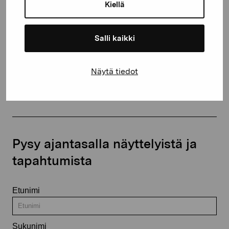
proartibus@proartibus.fi
Kiellä
+358 (0)50 371 6339
Salli kaikki
Näytä tiedot
Ota yhteyttä
Pysy ajantasalla näyttelyistä ja
tapahtumista
Etunimi
Sukunimi