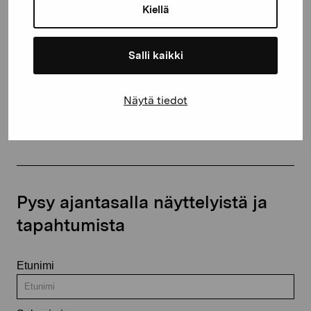
Kiellä
proartibus@proartibus.fi
+358 (0)50 371 6339
Salli kaikki
Näytä tiedot
Ota yhteyttä
Pysy ajantasalla näyttelyistä ja
tapahtumista
Etunimi