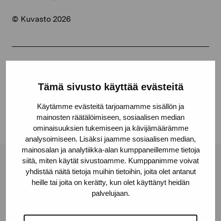
© Kuvasto 2026
Jaa:
Tämä sivusto käyttää evästeitä
Facebook
Linkedin
Käytämme evästeitä tarjoamamme sisällön ja
mainosten räätälöimiseen, sosiaalisen median
ominaisuuksien tukemiseen ja kävijämäärämme
analysoimiseen. Lisäksi jaamme sosiaalisen median,
mainosalan ja analytiikka-alan kumppaneillemme tietoja
siitä, miten käytät sivustoamme. Kumppanimme voivat
Pro Artibus -säätiö
yhdistää näitä tietoja muihin tietoihin, joita olet antanut
heille tai joita on kerätty, kun olet käyttänyt heidän
palvelujaan.
Kustaa Vaasan katu 11
10600 Tammisaari