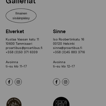
Galleriat
Ilmainen
sisäänpääsy
Elverket
Sinne
Kustaa Vaasan katu 11
Iso Roobertinkatu 16
10600 Tammisaari
00120 Helsinki
proartibus@proartibus.fi
sinne@proartibus.fi
+358 (0)50 371 6339
+358 (0)45 883 3716
Avoinna
Avoinna
ti–su klo 11–17
ti–su klo 12–17