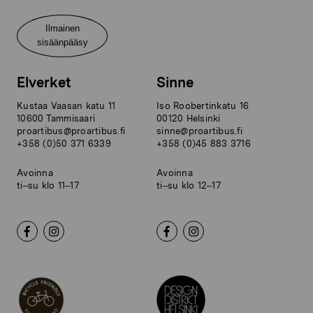
Ilmainen
sisäänpääsy
Elverket
Sinne
Kustaa Vaasan katu 11
Iso Roobertinkatu 16
10600 Tammisaari
00120 Helsinki
proartibus@proartibus.fi
sinne@proartibus.fi
+358 (0)50 371 6339
+358 (0)45 883 3716
Avoinna
Avoinna
ti–su klo 11–17
ti–su klo 12–17