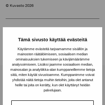
© Kuvasto 2026
Jaa:
Facebook
Tämä sivusto käyttää evästeitä
Linkedin
Käytämme evästeitä tarjoamamme sisällön ja
mainosten räätälöimiseen, sosiaalisen median
ominaisuuksien tukemiseen ja kävijämäärämme
analysoimiseen. Lisäksi jaamme sosiaalisen median,
mainosalan ja analytiikka-alan kumppaneillemme tietoja
siitä, miten käytät sivustoamme. Kumppanimme voivat
Pro Artibus -säätiö
yhdistää näitä tietoja muihin tietoihin, joita olet antanut
heille tai joita on kerätty, kun olet käyttänyt heidän
palvelujaan.
Kustaa Vaasan katu 11
10600 Tammisaari
proartibus@proartibus.fi