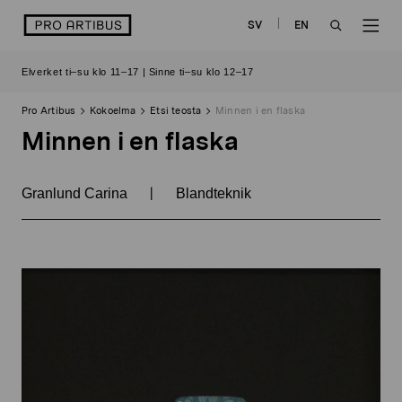
Siirry
logo
SV
EN
sisältöön
OPEN
OP
Elverket ti–su klo 11–17 | Sinne ti–su klo 12–17
SEARCH
NAV
Pro Artibus
Kokoelma
Etsi teosta
Minnen i en flaska
Minnen i en flaska
|
Granlund Carina
Blandteknik