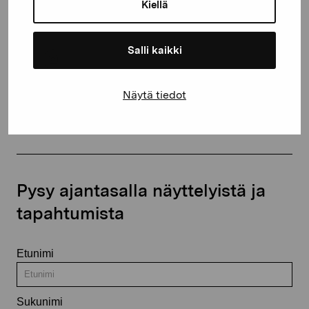
Kiellä
+358 (0)50 371 6339
Salli kaikki
Näytä tiedot
Ota yhteyttä
Pysy ajantasalla näyttelyistä ja
tapahtumista
Etunimi
Sukunimi