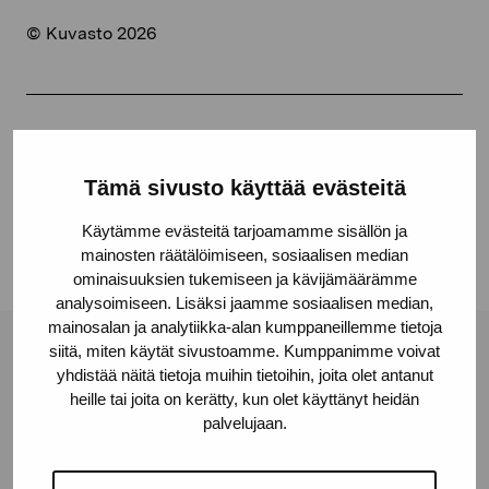
© Kuvasto 2026
Jaa:
Facebook
Tämä sivusto käyttää evästeitä
Linkedin
Käytämme evästeitä tarjoamamme sisällön ja
mainosten räätälöimiseen, sosiaalisen median
ominaisuuksien tukemiseen ja kävijämäärämme
analysoimiseen. Lisäksi jaamme sosiaalisen median,
mainosalan ja analytiikka-alan kumppaneillemme tietoja
siitä, miten käytät sivustoamme. Kumppanimme voivat
Pro Artibus -säätiö
yhdistää näitä tietoja muihin tietoihin, joita olet antanut
heille tai joita on kerätty, kun olet käyttänyt heidän
palvelujaan.
Kustaa Vaasan katu 11
10600 Tammisaari