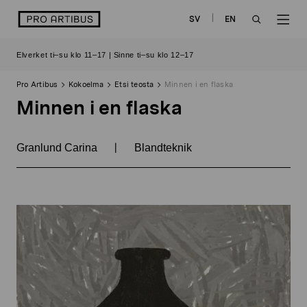
Siirry
logo
SV
EN
sisältöön
OPEN
OP
Elverket ti–su klo 11–17 | Sinne ti–su klo 12–17
SEARCH
NAV
Pro Artibus
Kokoelma
Etsi teosta
Minnen i en flaska
Minnen i en flaska
|
Granlund Carina
Blandteknik