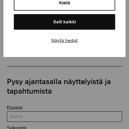
proartibus@proartibus.fi
Kiellä
+358 (0)50 371 6339
Salli kaikki
Näytä tiedot
Ota yhteyttä
Pysy ajantasalla näyttelyistä ja
tapahtumista
Etunimi
Sukunimi