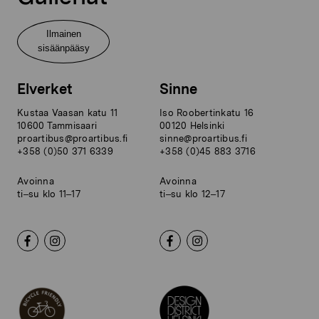
Ilmainen
sisäänpääsy
Elverket
Sinne
Kustaa Vaasan katu 11
Iso Roobertinkatu 16
10600 Tammisaari
00120 Helsinki
proartibus@proartibus.fi
sinne@proartibus.fi
+358 (0)50 371 6339
+358 (0)45 883 3716
Avoinna
Avoinna
ti–su klo 11–17
ti–su klo 12–17